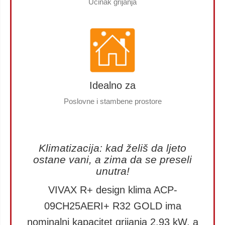
Učinak grijanja
Idealno za
Poslovne i stambene prostore
Klimatizacija: kad želiš da ljeto
ostane vani, a zima da se preseli
unutra!
VIVAX R+ design klima ACP-
09CH25AERI+ R32 GOLD ima
nominalni kapacitet grijanja 2,93 kW, a