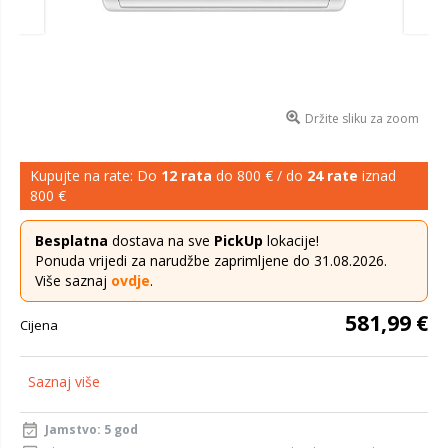
Držite sliku za zoom
Kupujte na rate: Do
12 rata
do 800 € / do
24 rate
iznad
800 €
Besplatna
dostava na sve
PickUp
lokacije!
Ponuda vrijedi za narudžbe zaprimljene do 31.08.2026.
Više saznaj
ovdje
.
581,99 €
Cijena
Saznaj više
Jamstvo: 5 god