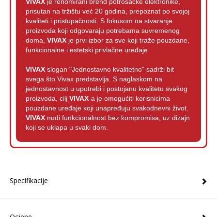
VIVAX
je renomirani brend potrošačke elektronike,
prisutan na tržištu već 20 godina, prepoznat po svojoj
kvaliteti i pristupačnosti. S fokusom na stvaranje
proizvoda koji odgovaraju potrebama suvremenog
doma,
VIVAX
je prvi izbor za sve koji traže pouzdane,
funkcionalne i estetski privlačne uređaje.
VIVAX
slogan "Jednostavno kvalitetno" sadrži bit
svega što Vivax predstavlja. S naglaskom na
jednostavnost u upotrebi i postojanu kvalitetu svakog
proizvoda, cilj
VIVAX
-a je omogućiti korisnicima
pouzdane uređaje koji unapređuju svakodnevni život.
VIVAX
nudi funkcionalnost bez kompromisa, uz dizajn
koji se uklapa u svaki dom.
Specifikacije
Ocjene