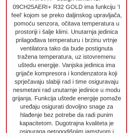
09CH25AERI+ R32 GOLD ima funkciju 'I
feel' kojom se preko daljinskog upravljača,
pomoću senzora, očitava temperatura u
prostoriji i šalje klimi. Unutarnja jedinica
prilagođava temperaturu i brzinu vrtnje
ventilatora tako da bude postignuta
tražena temperatura, uz istovremenu
uštedu energije. Vanjska jedinica ima
grijače kompresora i kondenzatora koji
sprječavaju slabiji rad i time osiguravaju
nesmetani rad unutarnje jedinice u modu
grijanja. Funkcija uštede energije pomaže
uređaju osigurati dovoljno snage za
hlađenje bez potrebe da radi punim
kapacitetom. Dugotrajna kvaliteta je
osigurana petogodišnjim jamstvom i