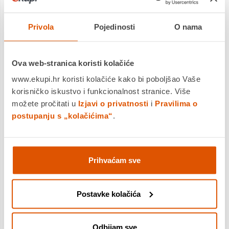
Privola
Pojedinosti
O nama
Ova web-stranica koristi kolačiće
Također, omogućuje bešumni rad za
www.ekupi.hr koristi kolačiće kako bi poboljšao Vaše
korisničko iskustvo i funkcionalnost stranice. Više
udobniju atmosferu i miran san. Bio
možete pročitati u
Izjavi o privatnosti
i
Pravilima o
filter i ionizator uklanjaju zagađivala i
postupanju s „kolačićima“
.
alergene iz zraka što ga čini vrlo
čistim. Takav zrak je vrlo povoljan za
osobe osjetljive na nečistoću zraka i
Prihvaćam sve
za osobe koje imaju probleme s
alergijama. Unutarnja jedinica ima
Postavke kolačića
funkciju samočišćenja, nastavlja s
radom kako bi osušila i očistila
Odbijam sve