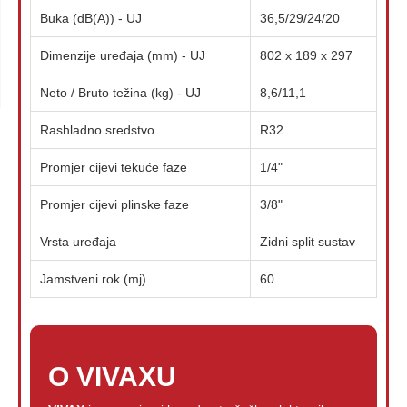
Buka (dB(A)) - UJ
36,5/29/24/20
Dimenzije uređaja (mm) - UJ
802 x 189 x 297
Neto / Bruto težina (kg) - UJ
8,6/11,1
Rashladno sredstvo
R32
Promjer cijevi tekuće faze
1/4"
Promjer cijevi plinske faze
3/8"
Vrsta uređaja
Zidni split sustav
Jamstveni rok (mj)
60
O VIVAXU