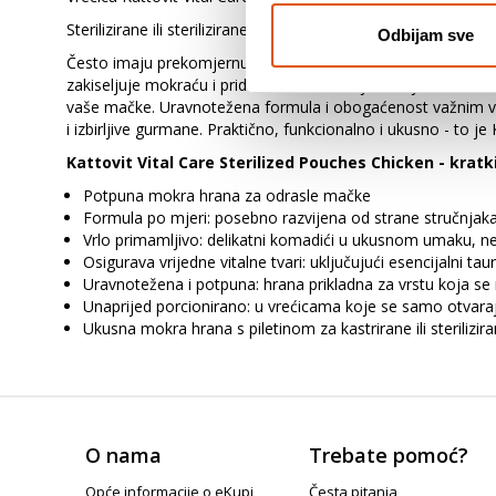
Sterilizirane ili sterilizirane mačke obično imaju nešto druga
Odbijam sve
Često imaju prekomjernu tjelesnu težinu ili probleme s urin
zakiseljuje mokraću i pridonosi normalnoj funkciji mokraćn
vaše mačke. Uravnotežena formula i obogaćenost važnim vitaln
i izbirljive gurmane. Praktično, funkcionalno i ukusno - to je 
Kattovit Vital Care Sterilized Pouches Chicken - kratk
Potpuna mokra hrana za odrasle mačke
Formula po mjeri: posebno razvijena od strane stručnjaka 
Vrlo primamljivo: delikatni komadići u ukusnom umaku, neo
Osigurava vrijedne vitalne tvari: uključujući esencijalni taur
Uravnotežena i potpuna: hrana prikladna za vrstu koja se
Unaprijed porcionirano: u vrećicama koje se samo otvaraju
Ukusna mokra hrana s piletinom za kastrirane ili steriliz
O nama
Trebate pomoć?
Opće informacije o eKupi
Česta pitanja