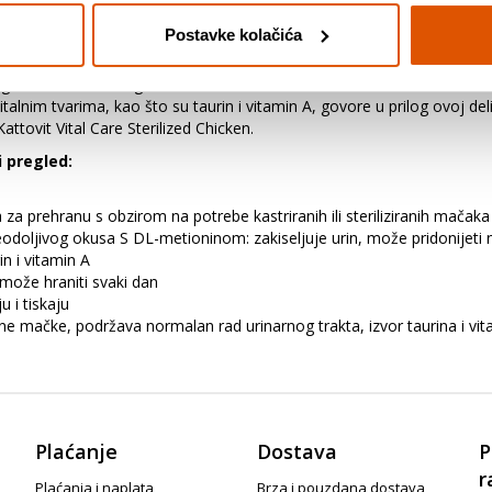
čije zahtjeve za hranom od svojih kolega iz legla.
Postavke kolačića
arnim traktom. Kattovit
Vital Care Sterilized Pouches Chicken
foku
og sustava. Osim toga, Kattovit Vital Care Sterilized Pouches Chicke
im tvarima, kao što su taurin i vitamin A, govore u prilog ovoj delikat
Kattovit Vital Care Sterilized Chicken.
i pregled:
za prehranu s obzirom na potrebe kastriranih ili steriliziranih mačaka
doljivog okusa S DL-metioninom: zakiseljuje urin, može pridonijeti n
in i vitamin A
 može hraniti svaki dan
 i tiskaju
irane mačke, podržava normalan rad urinarnog trakta, izvor taurina i v
Plaćanje
Dostava
P
r
Plaćanja i naplata
Brza i pouzdana dostava