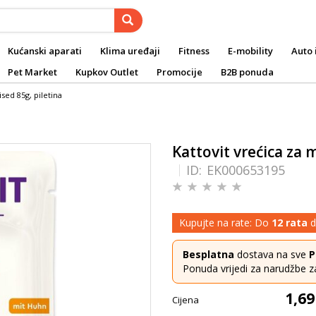
Kućanski aparati
Klima uređaji
Fitness
E-mobility
Auto 
Pet Market
Kupkov Outlet
Promocije
B2B ponuda
ised 85g, piletina
Kattovit vrećica za m
ID:
EK000653195
Kupujte na rate: Do
12 rata
d
Besplatna
dostava na sve
P
Ponuda vrijedi za narudžbe z
1,69
Cijena