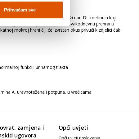
Prihvaćam sve
siran je upravo na te potrebe. Sadrži npr. DL-metionin koji
n idealna je kao kompletna hrana za svakodnevnu prehranu
noj mokroj hrani čiji će izvrstan okus privući k zdjelici čak
ormalnoj funkciji urinarnog trakta
itamina A, uravnotežena i potpuna, u vrećicama
ovrat, zamjena i
Opći uvjeti
askid ugovora
Opći uvjeti poslovanja