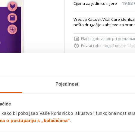
19,88 
Cijena za jedinicu mjere
Vrećica Kattovit Vital Care steriliz
nešto drugačije zahtjeve za hrano
Platite gotovinom pri preuziman
Povrat robe moguć unutar 14 
Povucite preko slike za zoom
PROIZV
K
Pojedinosti
Usporedite proizvod
ačiće
Detalji proizvoda
Specifikacije
Ocjene
 kako bi poboljšao Vaše korisničko iskustvo i funkcionalnost str
ima o postupanju s „kolačićima“
.