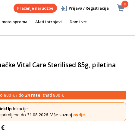
0
Praćenje narudžbe
Prijava / Registracija
i moto oprema
Alati i strojevi
Dom i vrt
ačke Vital Care Sterilised 85g, piletina
o 800 € / do
24 rate
iznad 800 €
ickUp
lokacije!
aprimljene do 31.08.2026. Više saznaj
ovdje
.
 €