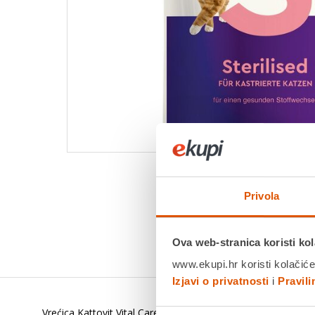
Privola
Ova web-stranica koristi kol
www.ekupi.hr koristi kolačiće
Izjavi o privatnosti
i
Pravil
Vrećica Kattovit Vital Care sterilizirane piletine 85g