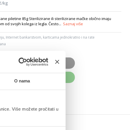
€/kg
irane piletine 85g Sterilizirane ili sterilizirane mačke obično imaju
m od svojih kolega iz legla. Često...
Saznaj više
ju, Internet bankarstvom, karticama jednokratno i na rate
dana
OD JE NEDOSTUPAN
UPITE ODMAH
O nama
anice. Više možete pročitati u