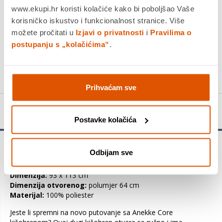
www.ekupi.hr koristi kolačiće kako bi poboljšao Vaše
DODAJTE U KOŠARICU
korisničko iskustvo i funkcionalnost stranice. Više
možete pročitati u
Izjavi o privatnosti
i
Pravilima o
postupanju s „kolačićima“
.
KUPITE ODMAH
Usporedite proizvod
Prihvaćam sve
Detalji proizvoda
Postavke kolačića
Uronimo u svoju nutrinu, poput putovanja u središte zemlje,
Odbijam sve
prolazeći kroz mnoge slojeve dok ne stignemo do srca.
Dimenzija:
93 x 113 cm
Dimenzija otvorenog:
polumjer 64 cm
Materijal:
100% poliester
Jeste li spremni na novo putovanje sa Anekke Core