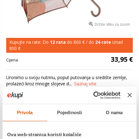
Držite sliku za zoom
Kupujte na rate: Do
12 rata
do 800 € / do
24 rate
iznad
800 €
33,95 €
Cijena
Uronimo u svoju nutrinu, poput putovanja u središte zemlje,
prolazeći kroz mnoge slojeve d...
Saznaj više
Dostavljamo već od
21.08.2026
Platite gotovinom pri preuzimanju, Internet bankarstvom, karticama
jednokratno i na rate
Privola
Pojedinosti
O nama
Povrat robe moguć unutar 14 dana
Ova web-stranica koristi kolačiće