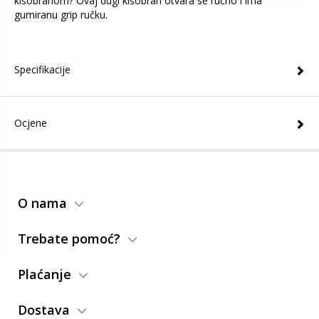
kišobranom? Ovaj dugi kišobran otvara se ručno i ima
gumiranu grip ručku.
Specifikacije
Ocjene
O nama
Trebate pomoć?
Plaćanje
Dostava