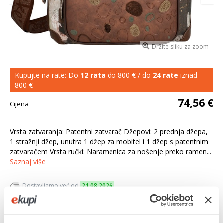
Držite sliku za zoom
Kupujte na rate: Do
12 rata
do 800 € / do
24 rate
iznad
800 €
74,56 €
Cijena
Vrsta zatvaranja: Patentni zatvarač Džepovi: 2 prednja džepa,
1 stražnji džep, unutra 1 džep za mobitel i 1 džep s patentnim
zatvaračem Vrsta ručki: Naramenica za nošenje preko ramen...
Saznaj više
Dostavljamo već od
21.08.2026
Platite gotovinom pri preuzimanju, Internet bankarstvom, karticama
jednokratno i na rate
Povrat robe moguć unutar 14 dana