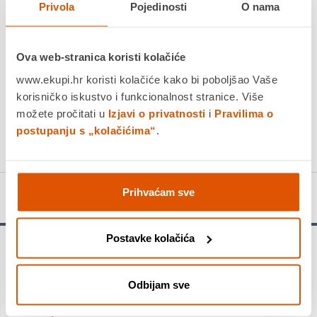
Privola
Pojedinosti
O nama
Ova web-stranica koristi kolačiće
DODAJTE U KOŠARICU
www.ekupi.hr koristi kolačiće kako bi poboljšao Vaše
korisničko iskustvo i funkcionalnost stranice. Više
KUPITE ODMAH
možete pročitati u
Izjavi o privatnosti
i
Pravilima o
Usporedite proizvod
postupanju s „kolačićima“
.
Prihvaćam sve
Detalji proizvoda
Postavke kolačića
Vrsta zatvaranja: Patentni zatvarač
Džepovi: 2 prednja džepa, 1 stražnji džep, unutra 1 džep za
mobitel i 1 džep s patentnim zatvaračem
Odbijam sve
Vrsta ručki: Naramenica za nošenje preko ramena
Dimenzije (D x V x Š): 27/24/10 cm