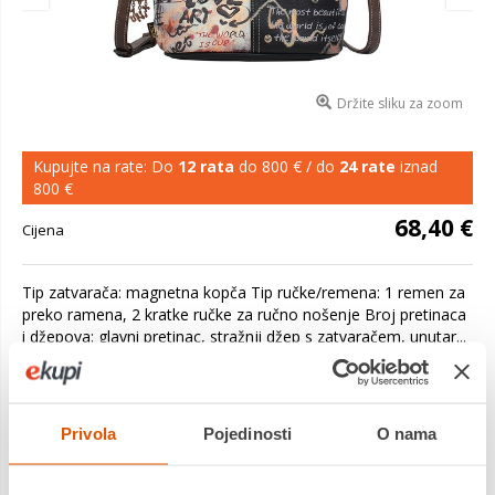
Držite sliku za zoom
Kupujte na rate: Do
12 rata
do 800 € / do
24 rate
iznad
800 €
68,40 €
Cijena
Tip zatvarača: magnetna kopča Tip ručke/remena: 1 remen za
preko ramena, 2 kratke ručke za ručno nošenje Broj pretinaca
i džepova: glavni pretinac, stražnji džep s zatvaračem, unutar...
Saznaj više
Dostavljamo već od
19.08.2026
Privola
Pojedinosti
O nama
Platite gotovinom pri preuzimanju, Internet bankarstvom, karticama
jednokratno i na rate
Povrat robe moguć unutar 14 dana