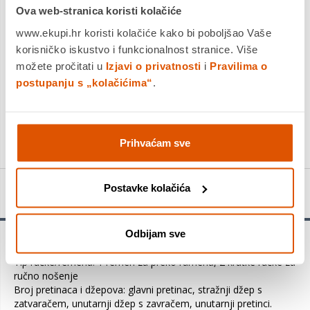
Ova web-stranica koristi kolačiće
www.ekupi.hr koristi kolačiće kako bi poboljšao Vaše
korisničko iskustvo i funkcionalnost stranice. Više
DODAJTE U KOŠARICU
možete pročitati u
Izjavi o privatnosti
i
Pravilima o
postupanju s „kolačićima“
.
KUPITE ODMAH
Usporedite proizvod
Prihvaćam sve
Postavke kolačića
Detalji proizvoda
Odbijam sve
Tip zatvarača: magnetna kopča
Tip ručke/remena: 1 remen za preko ramena, 2 kratke ručke za
ručno nošenje
Broj pretinaca i džepova: glavni pretinac, stražnji džep s
zatvaračem, unutarnji džep s zavračem, unutarnji pretinci.