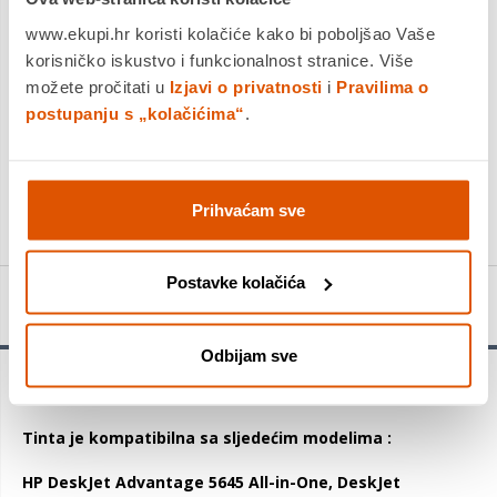
Povrat robe moguć unutar 14 dana
www.ekupi.hr koristi kolačiće kako bi poboljšao Vaše
korisničko iskustvo i funkcionalnost stranice. Više
možete pročitati u
Izjavi o privatnosti
i
Pravilima o
postupanju s „kolačićima“
.
DODAJTE U KOŠARICU
KUPITE ODMAH
Prihvaćam sve
Postavke kolačića
Detalji proizvoda
Odbijam sve
C2P11AE, No. 651, Ink Cartridge, Tri-colour
Tinta je kompatibilna sa sljedećim modelima :
HP DeskJet Advantage 5645 All-in-One, DeskJet