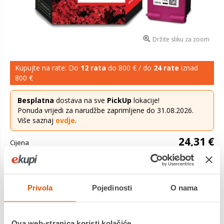
Držite sliku za zoom
Kupujte na rate: Do
12 rata
do 800 € / do
24 rate
iznad
800 €
Besplatna
dostava na sve
PickUp
lokacije!
Ponuda vrijedi za narudžbe zaprimljene do 31.08.2026.
Više saznaj
ovdje
.
24,31 €
Cijena
C2P11AE, No. 651, Ink Cartridge, Tri-colour, 300 str., za HP
DeskJet Ink Advantage 5575
Saznaj više
Privola
Pojedinosti
O nama
Dostavljamo već od
11.08.2026
Platite gotovinom pri preuzimanju, Internet bankarstvom, karticama
jednokratno i na rate
Ova web-stranica koristi kolačiće