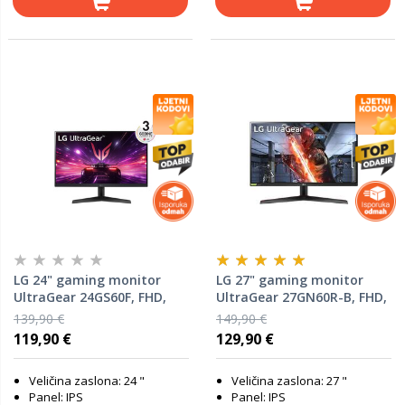
LG 24" gaming monitor
LG 27" gaming monitor
UltraGear 24GS60F, FHD,
UltraGear 27GN60R-B, FHD,
180Hz, IPS
144Hz, IPS
139,90 €
149,90 €
119,90 €
129,90 €
Veličina zaslona: 24 "
Veličina zaslona: 27 "
Panel: IPS
Panel: IPS