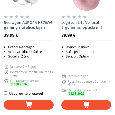
Redragon AURORA H376WG,
Logitech Lift Vertical
gaming slušalice, bijele
Ergonomic, optički miš,
Bluetooth, rozi (910-
39,99 €
79,99 €
006478)
Brand: Redragon
Brand: Logitech
Vrsta artikla: Slušalice
Sučelje: Bluetooth
Sučelje: Žično
Senzor: Optički
Jamstvo:2 + 3 god
Povrat robe moguć unutar 14
dana
Jamstvo:2 god
Dostavljamo već od
Povrat robe moguć unutar 14
17.08.2026
dana
Dostavljamo već od
Usporedite proizvod
12.08.2026