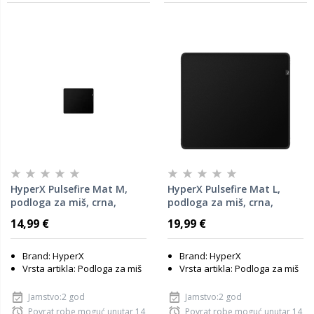
HyperX Pulsefire Mat M,
HyperX Pulsefire Mat L,
podloga za miš, crna,
podloga za miš, crna,
360x300 mm (4Z7X3AA)
450x400mm (HMPM1-L)
14,99 €
19,99 €
(4Z7X4AA)
Brand: HyperX
Brand: HyperX
Vrsta artikla: Podloga za miš
Vrsta artikla: Podloga za miš
Jamstvo:2 god
Jamstvo:2 god
Povrat robe moguć unutar 14
Povrat robe moguć unutar 14