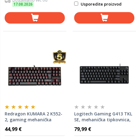
Dostavljamo već od
Usporedite proizvod
17.08.2026
Redragon KUMARA 2 K552-
Logitech Gaming G413 TKL
2, gaming mehanička
SE, mehanička tipkovnica,
tipkovnica, blue switches,
crna, USB (920-010446)
44,99 €
79,99 €
crna