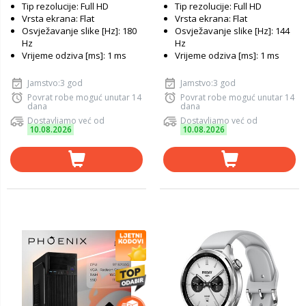
Tip rezolucije: Full HD
Tip rezolucije: Full HD
Vrsta ekrana: Flat
Vrsta ekrana: Flat
Osvježavanje slike [Hz]: 180
Osvježavanje slike [Hz]: 144
Hz
Hz
Vrijeme odziva [ms]: 1 ms
Vrijeme odziva [ms]: 1 ms
Jamstvo:3 god
Jamstvo:3 god
Povrat robe moguć unutar 14
Povrat robe moguć unutar 14
dana
dana
Dostavljamo već od
Dostavljamo već od
10.08.2026
10.08.2026