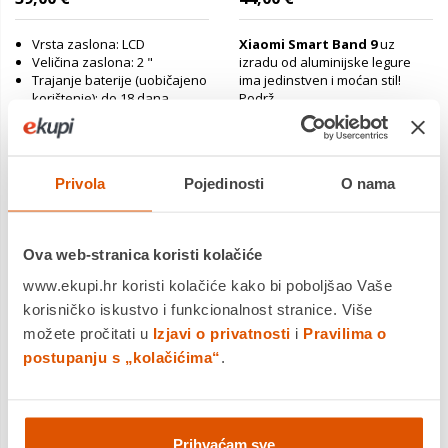
Vrsta zaslona: LCD
Xiaomi Smart Band 9
uz
Veličina zaslona: 2 "
izradu od aluminijske legure
Trajanje baterije (uobičajeno
ima jedinstven i moćan stil!
korištenje): do 18 dana
Podrž...
Materijal (remen): TPU
Jamstvo:2 god
Jamstvo:1 god
Povrat robe moguć unutar 14
Povrat robe moguć unutar 14
Privola
Pojedinosti
O nama
dana
dana
Dostavljamo već od
Dostavljamo već od
17.08.2026
10.08.2026
Ova web-stranica koristi kolačiće
Usporedite proizvod
Usporedite proizvod
www.ekupi.hr koristi kolačiće kako bi poboljšao Vaše
korisničko iskustvo i funkcionalnost stranice. Više
možete pročitati u
Izjavi o privatnosti
i
Pravilima o
postupanju s „kolačićima“
.
Prihvaćam sve