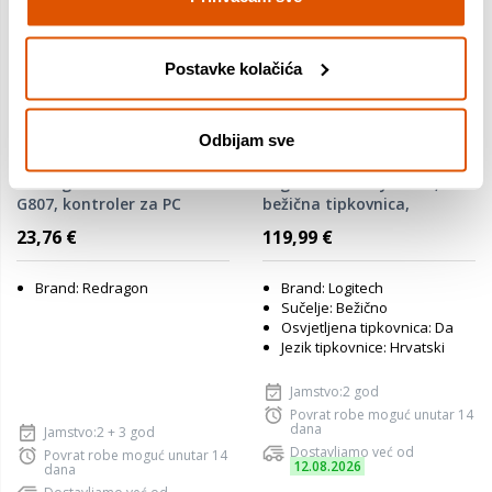
Postavke kolačića
Odbijam sve
Redragon WIRED SATURN
Logitech MX Keys mini,
G807, kontroler za PC
bežična tipkovnica,
Bluetooth, siva (920-
23,76 €
119,99 €
010498)
Brand: Redragon
Brand: Logitech
Sučelje: Bežično
Osvjetljena tipkovnica: Da
Jezik tipkovnice: Hrvatski
Jamstvo:2 god
Povrat robe moguć unutar 14
dana
Jamstvo:2 + 3 god
Dostavljamo već od
Povrat robe moguć unutar 14
12.08.2026
dana