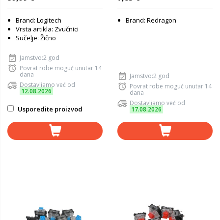
Brand: Logitech
Brand: Redragon
Vrsta artikla: Zvučnici
Sučelje: Žično
Jamstvo:2 god
Povrat robe moguć unutar 14
dana
Jamstvo:2 god
Dostavljamo već od
Povrat robe moguć unutar 14
12.08.2026
dana
Dostavljamo već od
Usporedite proizvod
17.08.2026