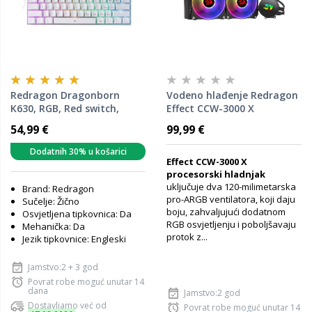
Redragon Dragonborn
Vodeno hlađenje Redragon
K630, RGB, Red switch,
Effect CCW-3000 X
mehanička tipkovnica,
54,99 €
99,99 €
bijela
Dodatnih 30% u košarici
Effect CCW-3000 X
procesorski hladnjak
uključuje dva 120-milimetarska
Brand: Redragon
pro-ARGB ventilatora, koji daju
Sučelje: Žično
boju, zahvaljujući dodatnom
Osvjetljena tipkovnica: Da
RGB osvjetljenju i poboljšavaju
Mehanička: Da
protok z...
Jezik tipkovnice: Engleski
Jamstvo:2 + 3 god
Povrat robe moguć unutar 14
dana
Jamstvo:2 god
Dostavljamo već od
Povrat robe moguć unutar 14