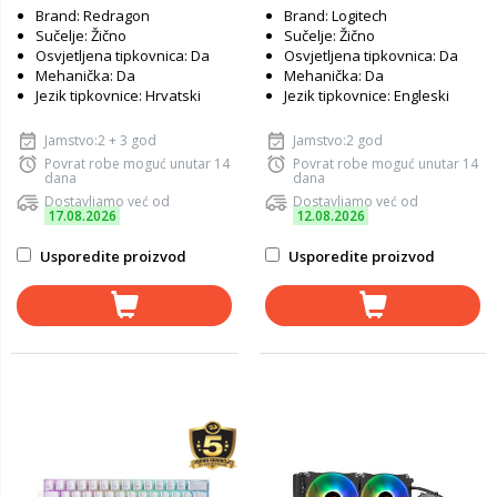
Brand: Redragon
Brand: Logitech
Sučelje: Žično
Sučelje: Žično
Osvjetljena tipkovnica: Da
Osvjetljena tipkovnica: Da
Mehanička: Da
Mehanička: Da
Jezik tipkovnice: Hrvatski
Jezik tipkovnice: Engleski
Jamstvo:2 + 3 god
Jamstvo:2 god
Povrat robe moguć unutar 14
Povrat robe moguć unutar 14
dana
dana
Dostavljamo već od
Dostavljamo već od
17.08.2026
12.08.2026
Usporedite proizvod
Usporedite proizvod