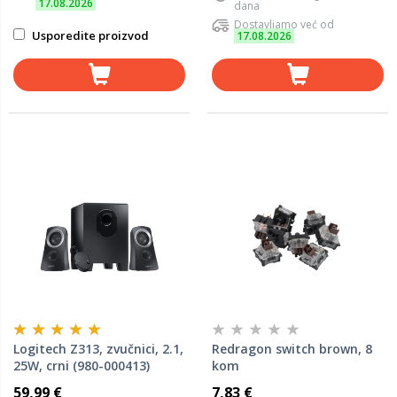
17.08.2026
dana
Dostavljamo već od
Usporedite proizvod
17.08.2026
Logitech Z313, zvučnici, 2.1,
Redragon switch brown, 8
25W, crni (980-000413)
kom
59,99 €
7,83 €