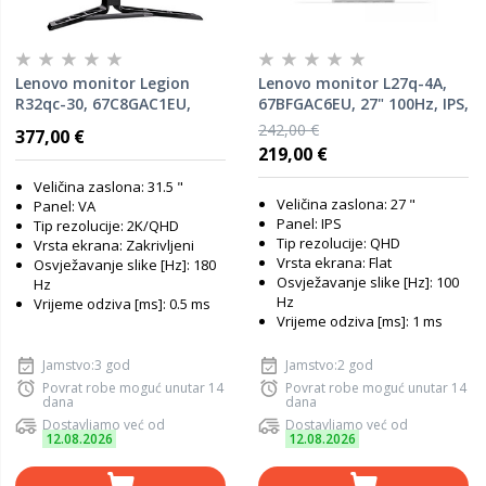
Lenovo monitor Legion
Lenovo monitor L27q-4A,
R32qc-30, 67C8GAC1EU,
67BFGAC6EU, 27" 100Hz, IPS,
31.5" 180Hz, VA, QHD,
QHD, 2xHDMI, DP, 4ms,
242,00 €
377,00 €
2xHDMI, DP, 0.5ms,
zvučnici
219,00 €
zvučnici, zakrivljeni
Veličina zaslona: 31.5 "
Veličina zaslona: 27 "
Panel: VA
Panel: IPS
Tip rezolucije: 2K/QHD
Tip rezolucije: QHD
Vrsta ekrana: Zakrivljeni
Vrsta ekrana: Flat
Osvježavanje slike [Hz]: 180
Osvježavanje slike [Hz]: 100
Hz
Hz
Vrijeme odziva [ms]: 0.5 ms
Vrijeme odziva [ms]: 1 ms
Jamstvo:3 god
Jamstvo:2 god
Povrat robe moguć unutar 14
Povrat robe moguć unutar 14
dana
dana
Dostavljamo već od
Dostavljamo već od
12.08.2026
12.08.2026