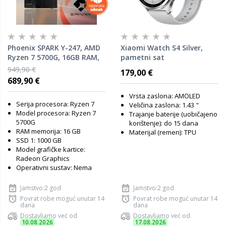
Phoenix SPARK Y-247, AMD
Xiaomi Watch S4 Silver,
Ryzen 7 5700G, 16GB RAM,
pametni sat
1TB M.2 SSD, AMD Radeon
949,90 €
179,00 €
Graphics, NoOS, stolno
689,90 €
računalo
Vrsta zaslona: AMOLED
Serija procesora: Ryzen 7
Veličina zaslona: 1.43 "
Model procesora: Ryzen 7
Trajanje baterije (uobičajeno
5700G
korištenje): do 15 dana
RAM memorija: 16 GB
Materijal (remen): TPU
SSD 1: 1000 GB
Model grafičke kartice:
Radeon Graphics
Operativni sustav: Nema
Jamstvo:2 god
Jamstvo:2 god
Povrat robe moguć unutar 14
Povrat robe moguć unutar 14
dana
dana
Dostavljamo već od
Dostavljamo već od
10.08.2026
17.08.2026