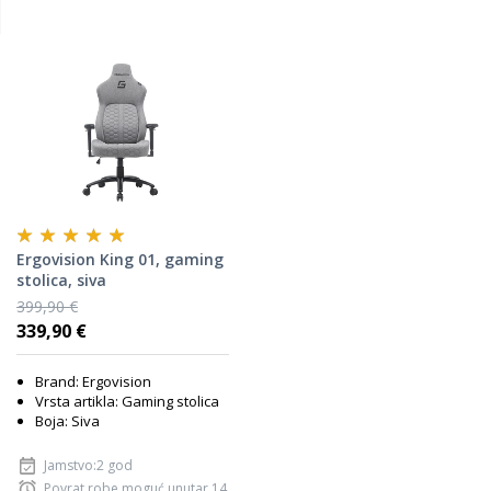
Ergovision King 01, gaming
stolica, siva
399,90 €
339,90 €
Brand: Ergovision
Vrsta artikla: Gaming stolica
Boja: Siva
Jamstvo:2 god
Povrat robe moguć unutar 14