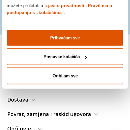
možete pročitati u
Izjavi o privatnosti
i
Pravilima o
postupanju s „kolačićima“
.
PRIJAVITE SE
Prihvaćam sve
O nama
Postavke kolačića
Trebate pomoć?
Odbijam sve
Plaćanje
Dostava
Povrat, zamjena i raskid ugovora
Opći uvjeti