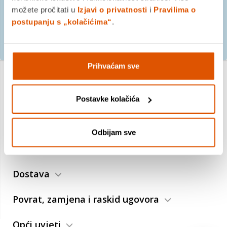
možete pročitati u
Izjavi o privatnosti
i
Pravilima o
postupanju s „kolačićima“
.
PRIJAVITE SE
Prihvaćam sve
O nama
Postavke kolačića
Trebate pomoć?
Odbijam sve
Plaćanje
Dostava
Povrat, zamjena i raskid ugovora
Opći uvjeti