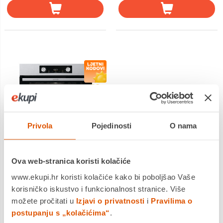
Privola
Pojedinosti
O nama
Ova web-stranica koristi kolačiće
Gorenje pećnica
BOS6737E09X
www.ekupi.hr koristi kolačiće kako bi poboljšao Vaše
449,99 €
korisničko iskustvo i funkcionalnost stranice. Više
319,00 €
možete pročitati u
Izjavi o privatnosti
i
Pravilima o
postupanju s „kolačićima“
.
Energetska klasa: A