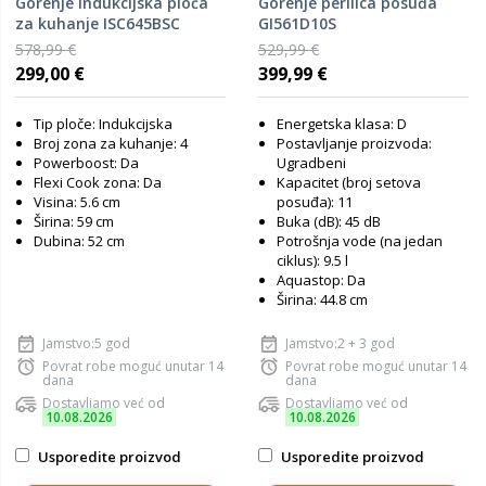
Gorenje indukcijska ploča
Gorenje perilica posuđa
za kuhanje ISC645BSC
GI561D10S
578,99 €
529,99 €
299,00 €
399,99 €
Tip ploče: Indukcijska
Energetska klasa: D
Broj zona za kuhanje: 4
Postavljanje proizvoda:
Powerboost: Da
Ugradbeni
Flexi Cook zona: Da
Kapacitet (broj setova
Visina: 5.6 cm
posuđa): 11
Širina: 59 cm
Buka (dB): 45 dB
Dubina: 52 cm
Potrošnja vode (na jedan
ciklus): 9.5 l
Aquastop: Da
Širina: 44.8 cm
Jamstvo:5 god
Jamstvo:2 + 3 god
Povrat robe moguć unutar 14
Povrat robe moguć unutar 14
dana
dana
Dostavljamo već od
Dostavljamo već od
10.08.2026
10.08.2026
Usporedite proizvod
Usporedite proizvod