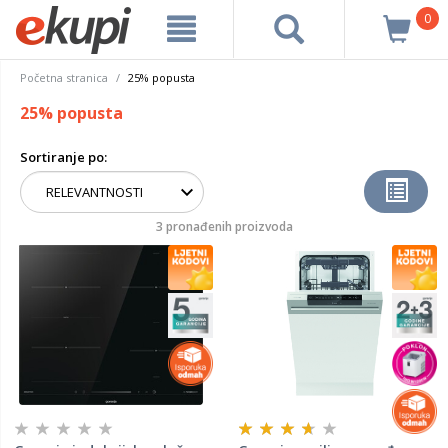
0
Početna stranica
25% popusta
25% popusta
Sortiranje po:
3 pronađenih proizvoda