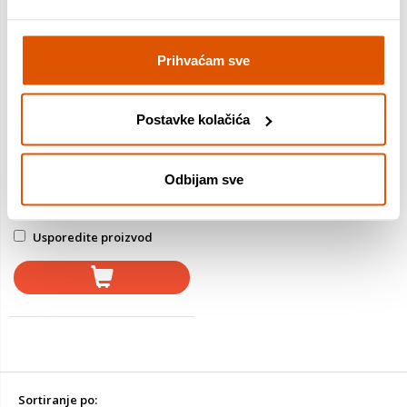
Tip pećnice:
Multifunkcionalna
Način čišćenja: Hidroliza
Volumen pećnice: 77 l
Prihvaćam sve
Broj programa: 12
Funkcija dodavanje pare: Ne
Mekano zatvaranje vrata: Da
Postavke kolačića
Jamstvo:5 god
Povrat robe moguć unutar 14
dana
Odbijam sve
Dostavljamo već od
10.08.2026
Usporedite proizvod
Sortiranje po: