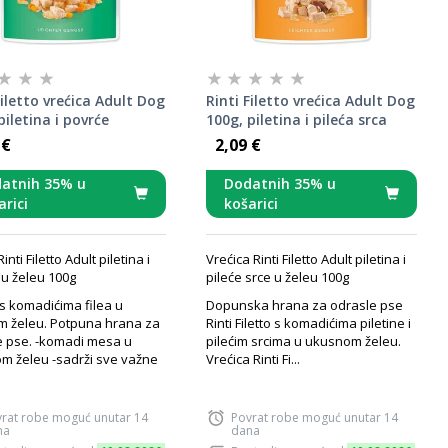
Filetto vrećica Adult Dog
Rinti Filetto vrećica Adult Dog
piletina i povrće
100g, piletina i pileća srca
 €
2,09 €
atnih 35% u
Dodatnih 35% u
arici
košarici
nti Filetto Adult piletina i
Vrećica Rinti Filetto Adult piletina i
u želeu 100g
pileće srce u želeu 100g
s komadićima filea u
Dopunska hrana za odrasle pse
m želeu. Potpuna hrana za
Rinti Filetto s komadićima piletine i
e pse. -komadi mesa u
pilećim srcima u ukusnom želeu.
m želeu -sadrži sve važne
Vrećica Rinti Fi...
rat robe moguć unutar 14
Povrat robe moguć unutar 14
na
dana