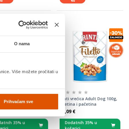
O nama
anice. Više možete pročitati u
aDOG CHOW® Adult,
Rinti vrećica Adult Dog 100g,
Prihvaćam sve
 piletina
piletina i pačetina
9 €
2,09 €
atnih 35% u
Dodatnih 35% u
arici
košarici