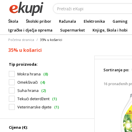
Škola
Školski pribor
Računala
Elektronika
Gaming
Igračke i dječja oprema
Supermarket
Knjige, škola i hobi
Početna stranica
35% u košarici
35% u košarici
Tip proizvoda:
Sortiranje po:
Mokra hrana
(8)
Omekšivači
(4)
16 pronađenih p
Suha hrana
(2)
Tekući deterdžent
(1)
Veterinarske dijete
(1)
Cijena (€):