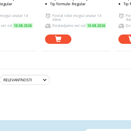
Regular
Tip formule: Regular
Tip 
 moguć unutar 14
Povrat robe moguć unutar 14
Po
dana
da
 već od
10.08.2026
Dostavljamo već od
10.08.2026
Do