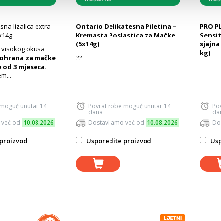
sna lizalica extra
Ontario Delikatesna Piletina –
PRO P
5x14g
Kremasta Poslastica za Mačke
Sensit
(5x14g)
sjajna
 visokog okusa
kg)
ohrana za mačke
??
e od 3 mjeseca.
m...
 moguć unutar 14
Povrat robe moguć unutar 14
Po
dana
da
 već od
10.08.2026
Dostavljamo već od
10.08.2026
Do
proizvod
Usporedite proizvod
Usp