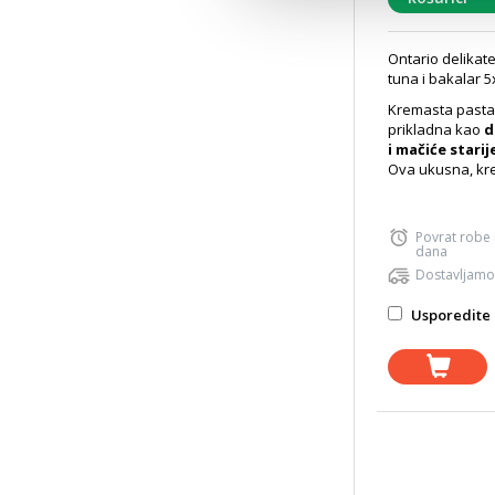
Ontario delikate
tuna i bakalar 
Kremasta pasta
prikladna kao
d
i mačiće starij
Ova ukusna, kre
Povrat robe
dana
Dostavljamo
Usporedite 