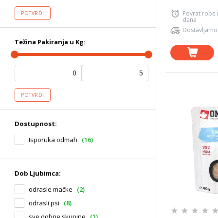
Povrat robe
POTVRDI
dana
Dostavljamo
Težina Pakiranja u Kg:
POTVRDI
Dostupnost:
Isporuka odmah
(16)
Dob Ljubimca:
odrasle mačke
(2)
odrasli psi
(8)
sve dobne skupine
(1)