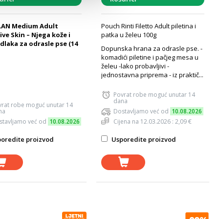
LAN Medium Adult
Pouch Rinti Filetto Adult piletina i
ive Skin – Njega kože i
patka u želeu 100g
 dlaka za odrasle pse (14
Dopunska hrana za odrasle pse. -
komadići piletine i pačjeg mesa u
želeu -lako probavljivi -
jednostavna priprema - iz praktič...
Povrat robe moguć unutar 14
dana
vrat robe moguć unutar 14
na
Dostavljamo već od
10.08.2026
stavljamo već od
10.08.2026
Cijena na 12.03.2026 : 2,09 €
oredite proizvod
Usporedite proizvod