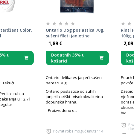
eterdžent Color,
Ontario Dog poslastica 70g,
Rinti 
l
sušeni fileti janjetine
100g, 
1,89 €
2,09
5% u
Dodatnih 35% u
Dod
košarici
koš
Ontario delikates janjeći sušeni
Pouch Ri
: Tekući
naresci 70g
povrće 
Ontario poslastice od suhih
Džepić 
erilice rublja
janjećih kriški - visokokvalitetna
nježno
kiranja u l: 2.7 l
dopunska hrana.
odrasl
Regular
ukusno
- Proizvedeno o...
tva...
Pov
da
Povrat robe moguć unutar 14