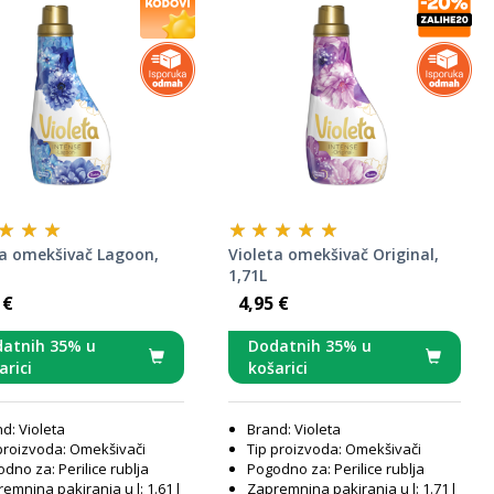
ta omekšivač Lagoon,
Violeta omekšivač Original,
1,71L
 €
4,95 €
atnih 35% u
Dodatnih 35% u
arici
košarici
d: Violeta
Brand: Violeta
proizvoda: Omekšivači
Tip proizvoda: Omekšivači
dno za: Perilice rublja
Pogodno za: Perilice rublja
emnina pakiranja u l: 1.61 l
Zapremnina pakiranja u l: 1.71 l