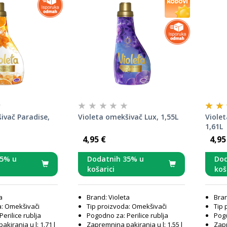
ivač Paradise,
Violeta omekšivač Lux, 1,55L
Viole
1,61L
4,95 €
4,95
35% u
Dodatnih 35% u
Dod
košarici
koš
a
Brand: Violeta
Bran
a: Omekšivači
Tip proizvoda: Omekšivači
Tip 
erilice rublja
Pogodno za: Perilice rublja
Pogo
kiranja u l: 1.71 l
Zapremnina pakiranja u l: 1.55 l
Zapr