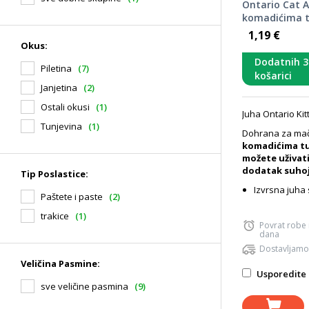
Ontario Cat A
komadićima t
povrćem
1,19 €
Okus:
Dodatnih 
Piletina
(7)
košarici
Janjetina
(2)
Ostali okusi
(1)
Juha Ontario Kit
Tunjevina
(1)
Dohrana za mač
komadićima tu
možete uživati
dodatak suhoj
Tip Poslastice:
Izvrsna juha s
Paštete i paste
(2)
trakice
(1)
Povrat robe
dana
Dostavljamo
Veličina Pasmine:
Usporedite 
sve veličine pasmina
(9)