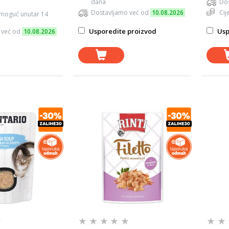
dana
Dos
Dostavljamo već od
10.08.2026
Cij
 moguć unutar 14
Usporedite proizvod
Usp
 već od
10.08.2026