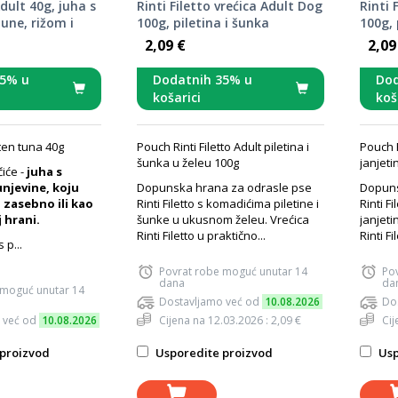
dult 40g, juha s
Rinti Filetto vrećica Adult Dog
Rinti 
une, rižom i
100g, piletina i šunka
100g, 
2,09 €
2,09
35% u
Dodatnih 35% u
Dod
košarici
koš
ten tuna 40g
Pouch Rinti Filetto Adult piletina i
Pouch Ri
šunka u želeu 100g
janjeti
iće -
juha s
njevine, koju
Dopunska hrana za odrasle pse
Dopuns
 zasebno ili kao
Rinti Filetto s komadićima piletine i
Rinti F
 hrani.
šunke u ukusnom želeu. Vrećica
janjeti
Rinti Filetto u praktično...
Rinti Fil
 p...
Povrat robe moguć unutar 14
Po
dana
da
 moguć unutar 14
Dostavljamo već od
10.08.2026
Do
 već od
10.08.2026
Cijena na 12.03.2026 : 2,09 €
Cij
proizvod
Usporedite proizvod
Usp