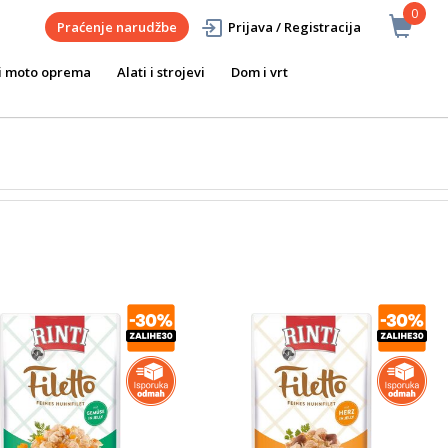
0
Praćenje narudžbe
Prijava / Registracija
i moto oprema
Alati i strojevi
Dom i vrt