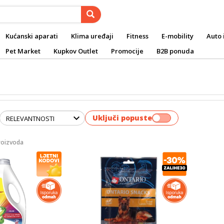
Kućanski aparati
Klima uređaji
Fitness
E-mobility
Auto 
Pet Market
Kupkov Outlet
Promocije
B2B ponuda
Uključi popuste
roizvoda