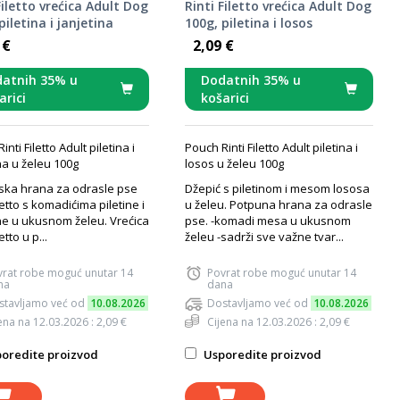
Filetto vrećica Adult Dog
Rinti Filetto vrećica Adult Dog
piletina i janjetina
100g, piletina i losos
 €
2,09 €
atnih 35% u
Dodatnih 35% u
arici
košarici
nti Filetto Adult piletina i
Pouch Rinti Filetto Adult piletina i
na u želeu 100g
losos u želeu 100g
ka hrana za odrasle pse
Džepić s piletinom i mesom lososa
iletto s komadićima piletine i
u želeu. Potpuna hrana za odrasle
ne u ukusnom želeu. Vrećica
pse. -komadi mesa u ukusnom
etto u p...
želeu -sadrži sve važne tvar...
vrat robe moguć unutar 14
Povrat robe moguć unutar 14
na
dana
stavljamo već od
10.08.2026
Dostavljamo već od
10.08.2026
ena na 12.03.2026 : 2,09 €
Cijena na 12.03.2026 : 2,09 €
oredite proizvod
Usporedite proizvod