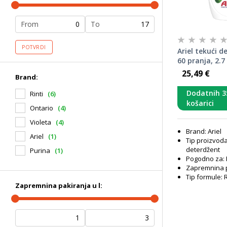
From
To
POTVRDI
Ariel tekući d
60 pranja, 2.7 
25,49 €
Brand:
Dodatnih 3
Rinti
(6)
košarici
Ontario
(4)
Violeta
(4)
Brand: Ariel
Ariel
(1)
Tip proizvoda
deterdžent
Purina
(1)
Pogodno za: P
Zapremnina pa
Tip formule: 
Zapremnina pakiranja u l: