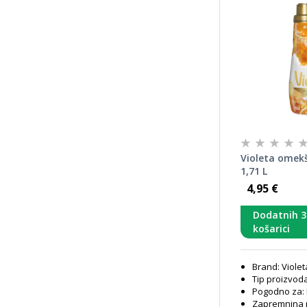
Violeta omekš
1,71 L
4,95 €
Dodatnih 
košarici
Brand: Violet
Tip proizvod
Pogodno za: P
Zapremnina pa