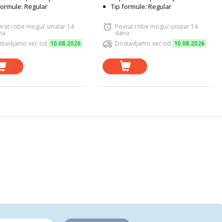
formule: Regular
Tip formule: Regular
vrat robe moguć unutar 14
Povrat robe moguć unutar 14
na
dana
stavljamo već od
10.08.2026
Dostavljamo već od
10.08.2026