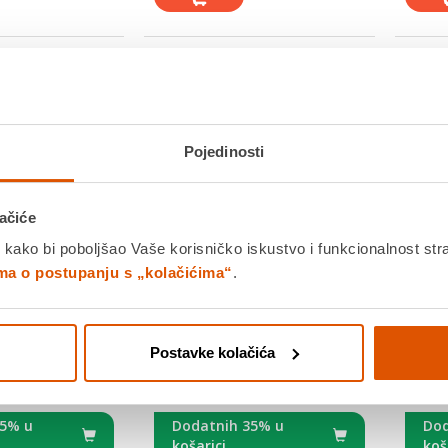
Pojedinosti
ačiće
 kako bi poboljšao Vaše korisničko iskustvo i funkcionalnost str
ima o postupanju s „kolačićima“
.
oslastica 5x14g,
Ontario Cat poslastica 5x14g,
Purin
Postavke kolačića
r
piletina
2,5kg,
1,89 €
10,2
35% u
Dodatnih 35% u
Dod
košarici
koš