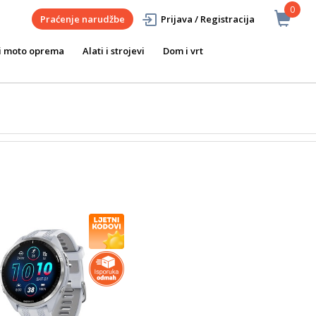
0
Praćenje narudžbe
Prijava / Registracija
i moto oprema
Alati i strojevi
Dom i vrt