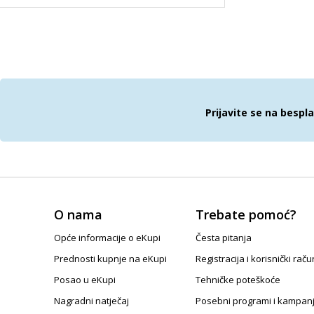
Prijavite se na bespl
O nama
Trebate pomoć?
Opće informacije o eKupi
Česta pitanja
Prednosti kupnje na eKupi
Registracija i korisnički raču
Posao u eKupi
Tehničke poteškoće
Nagradni natječaj
Posebni programi i kampan