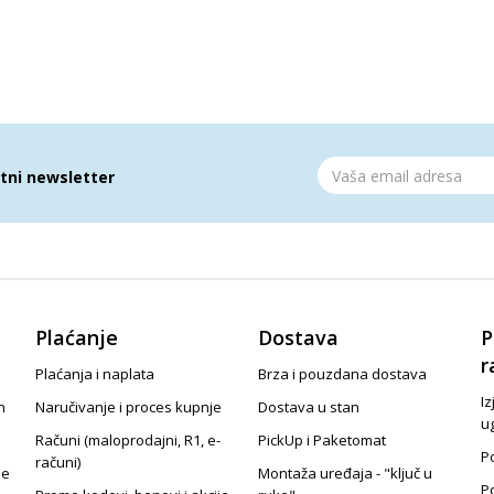
atni newsletter
Plaćanje
Dostava
P
r
Plaćanja i naplata
Brza i pouzdana dostava
Iz
n
Naručivanje i proces kupnje
Dostava u stan
u
Računi (maloprodajni, R1, e-
PickUp i Paketomat
Po
računi)
je
Montaža uređaja - "ključ u
P