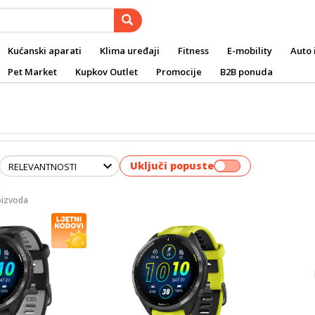
Kućanski aparati
Klima uređaji
Fitness
E-mobility
Auto 
Pet Market
Kupkov Outlet
Promocije
B2B ponuda
Uključi popuste
oizvoda