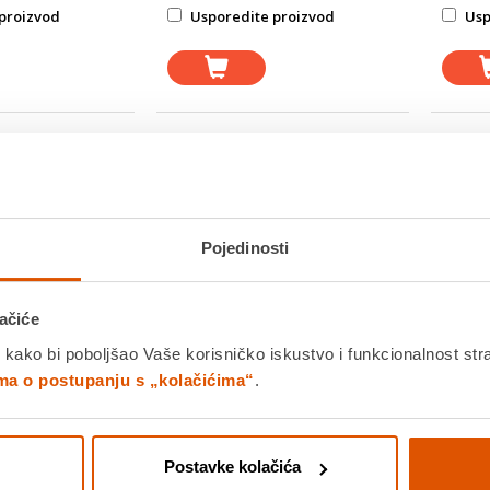
proizvod
Usporedite proizvod
Usp
Pojedinosti
ačiće
 kako bi poboljšao Vaše korisničko iskustvo i funkcionalnost str
ima o postupanju s „kolačićima“
.
Postavke kolačića