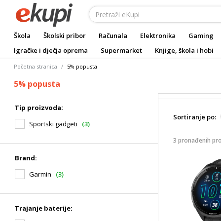
Škola
Školski pribor
Računala
Elektronika
Gaming
Igračke i dječja oprema
Supermarket
Knjige, škola i hobi
Početna stranica
5% popusta
5% popusta
Tip proizvoda:
Sortiranje po:
Sportski gadgeti
(3)
3 pronađenih pr
Brand:
Garmin
(3)
Trajanje baterije: