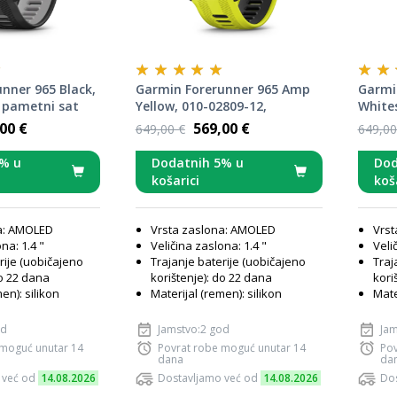
nner 965 Black,
Garmin Forerunner 965 Amp
Garmi
 pametni sat
Yellow, 010-02809-12,
Whites
pametni sat
pamet
00 €
569,00 €
649,00 €
649,00
% u
Dodatnih 5% u
Dod
košarici
koš
a: AMOLED
Vrsta zaslona: AMOLED
Vrst
na: 1.4 "
Veličina zaslona: 1.4 "
Veli
rije (uobičajeno
Trajanje baterije (uobičajeno
Traj
do 22 dana
korištenje): do 22 dana
kori
en): silikon
Materijal (remen): silikon
Mate
od
Jamstvo:2 god
Jam
 moguć unutar 14
Povrat robe moguć unutar 14
Pov
dana
da
 već od
14.08.2026
Dostavljamo već od
14.08.2026
Dos