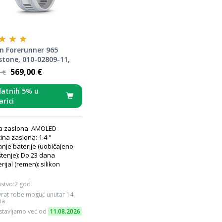
n Forerunner 965
tone, 010-02809-11,
ni sat
569,00 €
 €
atnih 5% u
arici
a zaslona: AMOLED
čina zaslona: 1.4 "
anje baterije (uobičajeno
štenje): Do 23 dana
rijal (remen): silikon
stvo:2 god
rat robe moguć unutar 14
na
tavljamo već od
11.08.2026