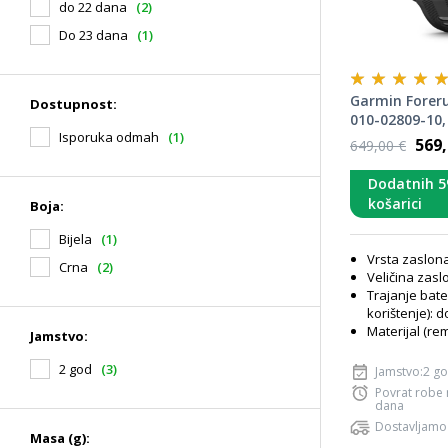
do 22 dana
(2)
Do 23 dana
(1)
Garmin Foreru
Dostupnost:
010-02809-10,
Isporuka odmah
(1)
569,
649,00 €
Dodatnih 5
košarici
Boja:
Bijela
(1)
Vrsta zaslon
Crna
(2)
Veličina zaslo
Trajanje bate
korištenje): 
Materijal (rem
Jamstvo:
2 god
(3)
Jamstvo:2 g
Povrat robe
dana
Dostavljamo
Masa (g):