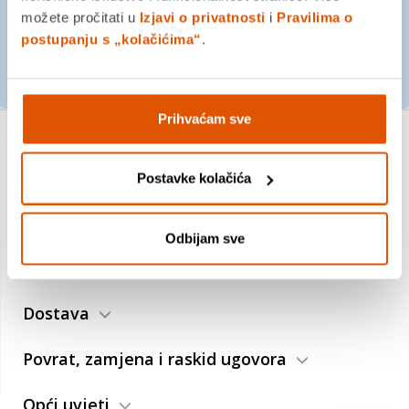
možete pročitati u
Izjavi o privatnosti
i
Pravilima o
postupanju s „kolačićima“
.
PRIJAVITE SE
Prihvaćam sve
O nama
Postavke kolačića
Trebate pomoć?
Odbijam sve
Plaćanje
Dostava
Povrat, zamjena i raskid ugovora
Opći uvjeti