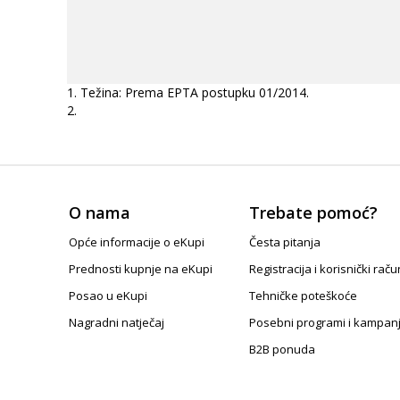
Težina: Prema EPTA postupku 01/2014.
O nama
Trebate pomoć?
Opće informacije o eKupi
Česta pitanja
Prednosti kupnje na eKupi
Registracija i korisnički raču
Posao u eKupi
Tehničke poteškoće
Nagradni natječaj
Posebni programi i kampan
B2B ponuda