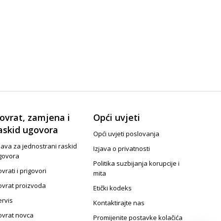
ovrat, zamjena i
Opći uvjeti
askid ugovora
Opći uvjeti poslovanja
java za jednostrani raskid
Izjava o privatnosti
govora
Politika suzbijanja korupcije i
vrati i prigovori
mita
ovrat proizvoda
Etički kodeks
ervis
Kontaktirajte nas
ovrat novca
Promijenite postavke kolačića