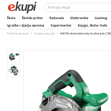
Škola
Školski pribor
Računala
Elektronika
Gaming
Igračke i dječja oprema
Supermarket
Knjige, škola i hobi
Početna stranica
Kružne aku pile
HIKOKI akumulatorska kružna pila C18