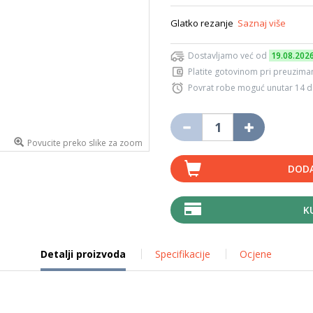
Glatko rezanje
Saznaj više
Dostavljamo već od
19.08.202
Platite gotovinom pri preuziman
Povrat robe moguć unutar 14 
Povucite preko slike za zoom
DODA
K
Detalji proizvoda
Specifikacije
Ocjene