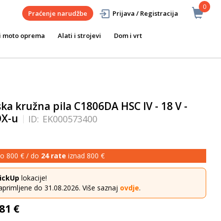
0
Praćenje narudžbe
Prijava / Registracija
i moto oprema
Alati i strojevi
Dom i vrt
a kružna pila C1806DA HSC IV - 18 V -
OX-u
ID:
EK000573400
o 800 € / do
24 rate
iznad 800 €
ickUp
lokacije!
aprimljene do 31.08.2026. Više saznaj
ovdje
.
81 €