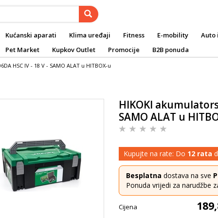
Kućanski aparati
Klima uređaji
Fitness
E-mobility
Auto 
Pet Market
Kupkov Outlet
Promocije
B2B ponuda
06DA HSC IV - 18 V - SAMO ALAT u HITBOX-u
HIKOKI akumulatorsk
SAMO ALAT u HITB
Kupujte na rate: Do
12 rata
d
Besplatna
dostava na sve
P
Ponuda vrijedi za narudžbe z
189,
Cijena