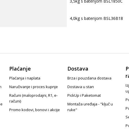
3,5kg s baterijom BSL1850C
4,0kg s baterijom BSL36B18
Plaćanje
Dostava
P
r
Plaćanja i naplata
Brza i pouzdana dostava
Iz
n
Naručivanje i proces kupnje
Dostava u stan
u
Računi (maloprodajni, R1, e-
PickUp i Paketomat
Po
računi)
je
Montaža uređaja - "ključ u
P
Promo kodovi, bonovi i akcije
ruke"
S
P