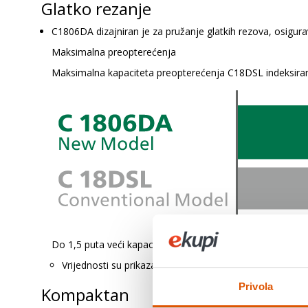
Glatko rezanje
C1806DA dizajniran je za pružanje glatkih rezova, osigura
Maksimalna preopterećenja
Maksimalna kapaciteta preopterećenja C18DSL indeksiran
Do 1,5 puta veći kapacitet preopterećenja od 18V četkane 
Vrijednosti su prikazane u svrhu referencije i mogu varir
Privola
Kompaktan