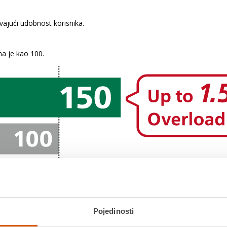
vajući udobnost korisnika.
a je kao 100.
kružne pile C18DSL, pri rezanju drveta dimenzija 2"x 8".
ati ovisno o materijalima i uvjetima.
Pojedinosti