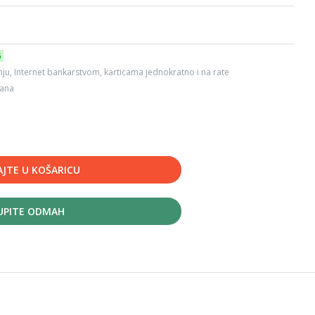
6
ju, Internet bankarstvom, karticama jednokratno i na rate
dana
JTE U KOŠARICU
UPITE ODMAH