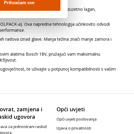
Prihvaćam sve
j akumulator je dizajniran da bude izuzetno lagan,
OLPACK-a). Ova napredna tehnologija učinkovito odvodi
 performanse.
nih radova iznad glave. Manja težina znači manje zamora i
u svim alatima Bosch 18V, pružajući vam maksimalnu
ržljivost.
govječnost, te uživajte u potpunoj kompatibilnosti s vašim
ovrat, zamjena i
Opći uvjeti
askid ugovora
Opći uvjeti poslovanja
java za jednostrani raskid
Izjava o privatnosti
govora