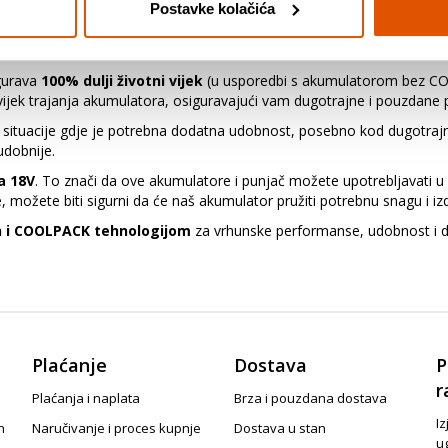
Postavke kolačića
,0 Ah i COOLPACK tehnologijom
, savršen za sve vaše potrebe. Ova
glave.
gurava
100% dulji životni vijek
(u usporedbi s akumulatorom bez CO
e vijek trajanja akumulatora, osiguravajući vam dugotrajne i pouzdane
e situacije gdje je potrebna dodatna udobnost, posebno kod dugotraj
udobnije.
a 18V
. To znači da ove akumulatore i punjač možete upotrebljavati 
te, možete biti sigurni da će naš akumulator pružiti potrebnu snagu i izd
h i COOLPACK tehnologijom
za vrhunske performanse, udobnost i du
Plaćanje
Dostava
P
r
Plaćanja i naplata
Brza i pouzdana dostava
Iz
n
Naručivanje i proces kupnje
Dostava u stan
u