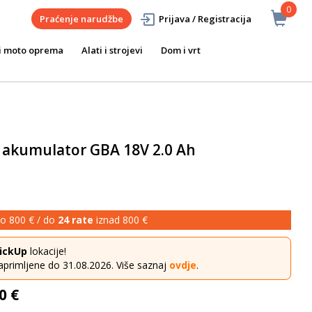
0
Praćenje narudžbe
Prijava / Registracija
i moto oprema
Alati i strojevi
Dom i vrt
 akumulator GBA 18V 2.0 Ah
o 800 € / do
24 rate
iznad 800 €
ickUp
lokacije!
aprimljene do 31.08.2026. Više saznaj
ovdje
.
0 €