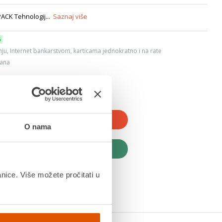
ACK Tehnologij...
Saznaj više
6
ju, Internet bankarstvom, karticama jednokratno i na rate
dana
JTE U KOŠARICU
O nama
UPITE ODMAH
anice. Više možete pročitati u