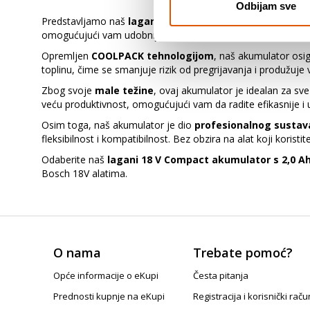
Odbijam sve
Predstavljamo naš
lagani 18 V Compact akumulator s 2
omogućujući vam udobniji rad, naročito kod primjena iznad 
Opremljen
COOLPACK tehnologijom
, naš akumulator osi
toplinu, čime se smanjuje rizik od pregrijavanja i produžuj
Zbog svoje
male težine
, ovaj akumulator je idealan za sv
veću produktivnost, omogućujući vam da radite efikasnije i 
Osim toga, naš akumulator je dio
profesionalnog sustav
fleksibilnost i kompatibilnost. Bez obzira na alat koji koristi
Odaberite naš
lagani 18 V Compact akumulator s 2,0 A
Bosch 18V alatima.
O nama
Trebate pomoć?
Opće informacije o eKupi
Česta pitanja
Prednosti kupnje na eKupi
Registracija i korisnički raču