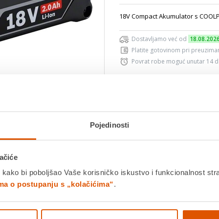
18V Compact Akumulator s COOLP
Dostavljamo već od
18.08.202
Platite gotovinom pri preuziman
Povrat robe moguć unutar 14 
Povucite preko slike za zoom
DODA
Pojedinosti
K
ačiće
Usporedite proizvod
 kako bi poboljšao Vaše korisničko iskustvo i funkcionalnost str
ima o postupanju s „kolačićima“
.
Detalji proizvoda
Specifikacije
Ocjene