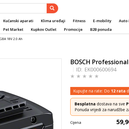
Kućanski aparati
Klima uređaji
Fitness
E-mobility
Auto 
Pet Market
Kupkov Outlet
Promocije
B2B ponuda
GBA 18V 2.0 Ah
BOSCH Professional
ID:
EK000600694
Kupujte na rate: Do
12 rata
d
Besplatna
dostava na sve
P
Ponuda vrijedi za narudžbe z
59,9
Cijena