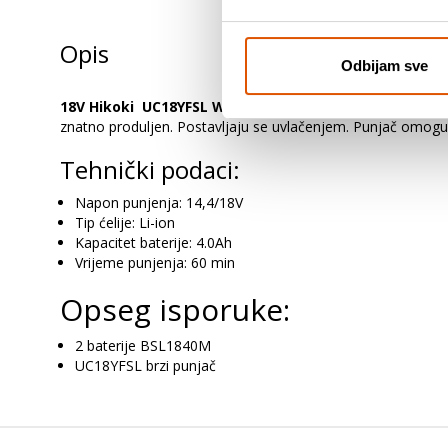
Opis
Odbijam sve
18V Hikoki
UC18YFSL WEZ
početni komplet
sastoji se o
znatno produljen. Postavljaju se uvlačenjem. Punjač omoguć
Tehnički podaci:
Napon punjenja: 14,4/18V
Tip ćelije: Li-ion
Kapacitet baterije: 4.0Ah
Vrijeme punjenja: 60 min
Opseg isporuke:
2 baterije BSL1840M
UC18YFSL brzi punjač