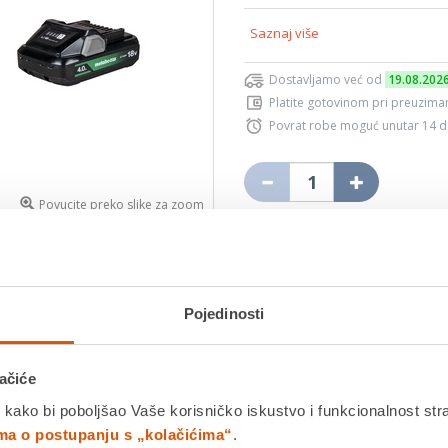
Saznaj više
Dostavljamo već od
19.08.202
Platite gotovinom pri preuziman
Povrat robe moguć unutar 14 
Povucite preko slike za zoom
DODA
K
Pojedinosti
Usporedite proizvod
ačiće
Detalji proizvoda
Specifikacije
Ocjene
 kako bi poboljšao Vaše korisničko iskustvo i funkcionalnost str
ima o postupanju s „kolačićima“
.