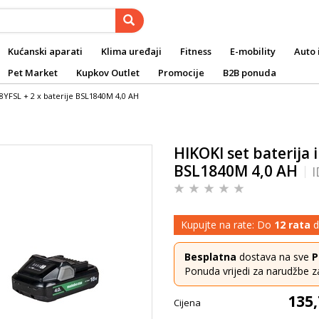
Kućanski aparati
Klima uređaji
Fitness
E-mobility
Auto 
Pet Market
Kupkov Outlet
Promocije
B2B ponuda
18YFSL + 2 x baterije BSL1840M 4,0 AH
HIKOKI set baterija 
BSL1840M 4,0 AH
I
Kupujte na rate: Do
12 rata
d
Besplatna
dostava na sve
P
Ponuda vrijedi za narudžbe z
135,
Cijena