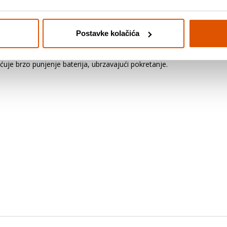
Postavke kolačića
d 2 baterije i kompatibilnog punjača. Baterije imaju sustav hlađenja u
uje brzo punjenje baterija, ubrzavajući pokretanje.