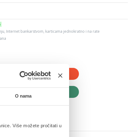
6
ju, Internet bankarstvom, karticama jednokratno i na rate
dana
JTE U KOŠARICU
UPITE ODMAH
O nama
anice. Više možete pročitati u