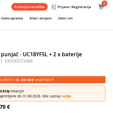
0
Praćenje narudžbe
Prijava / Registracija
i moto oprema
Alati i strojevi
Dom i vrt
i punjač - UC18YFSL + 2 x baterije
D:
EK000573466
o 800 € / do
24 rate
iznad 800 €
ickUp
lokacije!
aprimljene do 31.08.2026. Više saznaj
ovdje
.
70 €