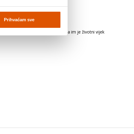
Prihvaćam sve
 obliku rashladnog prozora, tako da im je životni vijek