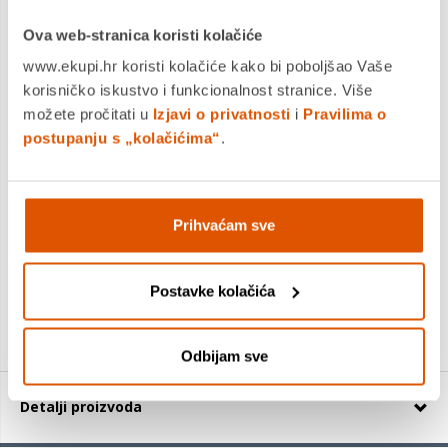
Ova web-stranica koristi kolačiće
www.ekupi.hr koristi kolačiće kako bi poboljšao Vaše
korisničko iskustvo i funkcionalnost stranice. Više
možete pročitati u
Izjavi o privatnosti
i
Pravilima o
postupanju s „kolačićima“
.
BOSCH Potporni tanjur gumeni s maticom prihvat M14
115 mm, 13 300 min-1
11,90 €
Prihvaćam sve
+
Postavke kolačića
Odbijam sve
Detalji proizvoda