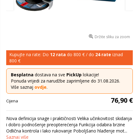
Držite sliku za zoom
Kupujte na rate: Do
12 rata
do 800 € / do
24 rate
iznad
800 €
Besplatna
dostava na sve
PickUp
lokacije!
Ponuda vrijedi za narudžbe zaprimljene do 31.08.2026.
Više saznaj
ovdje
.
76,90 €
Cijena
Nova definicija snage i praktičnosti Velika učinkovitost skidanja
i dobro podnošenje preopterećenja Funkcija odabira brzine
Odlična kontrola i lako rukovanje Poboljšano hlađenje mot...
Saznaj više