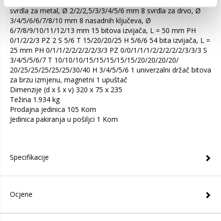
štap 8 svrdla za beton, Ø 5/5/6/6/8/8/10/10 mm 8 HSS-G
svrdla za metal, Ø 2/2/2,5/3/3/4/5/6 mm 8 svrdla za drvo, Ø
3/4/5/6/6/7/8/10 mm 8 nasadnih ključeva, Ø
6/7/8/9/10/11/12/13 mm 15 bitova izvijača, L = 50 mm PH
0/1/2/2/3 PZ 2 S 5/6 T 15/20/20/25 H 5/6/6 54 bita izvijača, L =
25 mm PH 0/1/1/2/2/2/2/2/3/3 PZ 0/0/1/1/1/2/2/2/2/2/3/3/3 S
3/4/5/5/6/7 T 10/10/10/15/15/15/15/15/20/20/20/20/
20/25/25/25/25/25/30/40 H 3/4/5/5/6 1 univerzalni držač bitova
za brzu izmjenu, magnetni 1 upuštač
Dimenzije (d x š x v) 320 x 75 x 235
Težina 1.934 kg
Prodajna jedinica 105 Kom
Jedinica pakiranja u pošiljci 1 Kom
Specifikacije
Ocjene