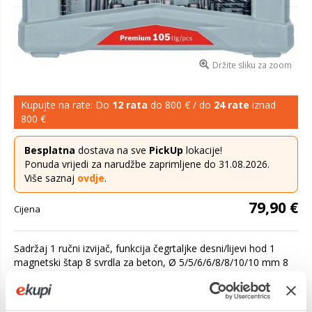
Držite sliku za zoom
Kupujte na rate: Do
12 rata
do 800 € / do
24 rate
iznad
800 €
Besplatna
dostava na sve
PickUp
lokacije!
Ponuda vrijedi za narudžbe zaprimljene do 31.08.2026.
Više saznaj
ovdje
.
79,90 €
Cijena
Sadržaj 1 ručni izvijač, funkcija čegrtaljke desni/lijevi hod 1
magnetski štap 8 svrdla za beton, Ø 5/5/6/6/8/8/10/10 mm 8
HSS-G svrdla za metal, Ø 2/2/2,5/3/3/4/5/6 mm 8 svrdla za
drvo, Ø 3/4/...
Saznaj više