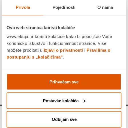
Dostavljamo već od
18.08.2026
Privola
Pojedinosti
O nama
Platite gotovinom pri preuzimanju, Internet bankarstvom, karticama
jednokratno i na rate
Povrat robe moguć unutar 14 dana
Ova web-stranica koristi kolačiće
www.ekupi.hr koristi kolačiće kako bi poboljšao Vaše
korisničko iskustvo i funkcionalnost stranice. Više
možete pročitati u
Izjavi o privatnosti
i
Pravilima o
DODAJTE U KOŠARICU
postupanju s „kolačićima“
.
KUPITE ODMAH
Prihvaćam sve
Detalji proizvoda
Postavke kolačića
Sadržaj
Odbijam sve
1 ručni izvijač, funkcija čegrtaljke desni/lijevi hod 1 magnetski