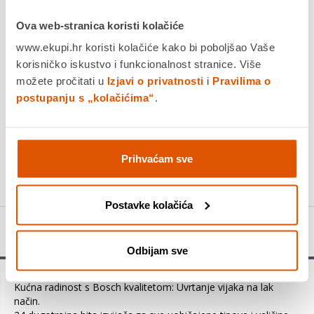
Dostavljamo već od
17.08.2026
Ova web-stranica koristi kolačiće
Platite gotovinom pri preuzimanju, Internet bankarstvom, karticama
jednokratno i na rate
www.ekupi.hr koristi kolačiće kako bi poboljšao Vaše
Povrat robe moguć unutar 14 dana
korisničko iskustvo i funkcionalnost stranice. Više
možete pročitati u
Izjavi o privatnosti
i
Pravilima o
postupanju s „kolačićima“
.
DODAJTE U KOŠARICU
Prihvaćam sve
KUPITE ODMAH
Postavke kolačića
Detalji proizvoda
Odbijam sve
Kućna radinost s Bosch kvalitetom: Uvrtanje vijaka na lak
način.