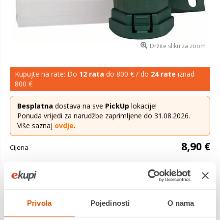
Držite sliku za zoom
Kupujte na rate: Do
12 rata
do 800 € / do
24 rate
iznad
800 €
Besplatna
dostava na sve
PickUp
lokacije!
Ponuda vrijedi za narudžbe zaprimljene do 31.08.2026.
Više saznaj
ovdje
.
8,90 €
Cijena
Kućna radinost s Bosch kvalitetom: Uvrtanje vijaka na lak
način. 24 dugotrajna bita izvijača za sve uobičajene tipove i
veličine vijaka. 1 univerzalni magnetni držač bitova za brzu
Privola
Pojedinosti
O nama
izmjenu ...
Saznaj više