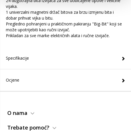
24 dugotrajna bita izvijača za sve uobičajene tipove i veličine
vijaka.
1 univerzalni magnetni držač bitova za brzu izmjenu bita i
dobar prihvat vijka u bitu.
Pregledno pohranjeni u praktičnom pakiranju "Big-Bit" koji se
može upotrijebiti kao ručni izvijač.
Prikladan za sve marke električnih alata i ručne izvijače.
Specifikacije
Ocjene
O nama
Trebate pomoć?