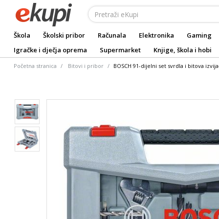
Škola
Školski pribor
Računala
Elektronika
Gaming
Igračke i dječja oprema
Supermarket
Knjige, škola i hobi
Početna stranica
Bitovi i pribor
BOSCH 91-dijelni set svrdla i bitova izvi