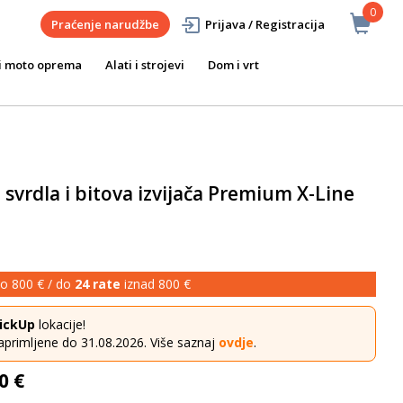
0
Praćenje narudžbe
Prijava / Registracija
i moto oprema
Alati i strojevi
Dom i vrt
 svrdla i bitova izvijača Premium X-Line
o 800 € / do
24 rate
iznad 800 €
ickUp
lokacije!
aprimljene do 31.08.2026. Više saznaj
ovdje
.
0 €