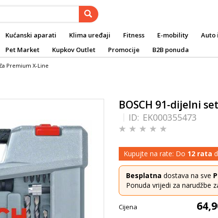
Kućanski aparati
Klima uređaji
Fitness
E-mobility
Auto 
Pet Market
Kupkov Outlet
Promocije
B2B ponuda
jača Premium X-Line
BOSCH 91-dijelni set
ID:
EK000355473
Kupujte na rate: Do
12 rata
d
Besplatna
dostava na sve
P
Ponuda vrijedi za narudžbe z
64,9
Cijena