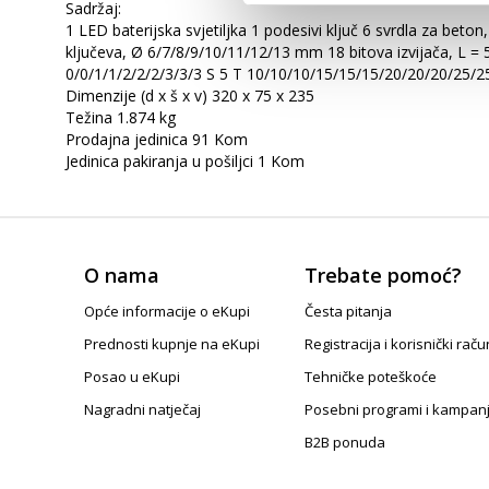
Sadržaj:
1 LED baterijska svjetiljka 1 podesivi ključ 6 svrdla za be
ključeva, Ø 6/7/8/9/10/11/12/13 mm 18 bitova izvijača, L =
0/0/1/1/2/2/2/3/3/3 S 5 T 10/10/10/15/15/15/20/20/20/25/25
Dimenzije (d x š x v) 320 x 75 x 235
Težina 1.874 kg
Prodajna jedinica 91 Kom
Jedinica pakiranja u pošiljci 1 Kom
O nama
Trebate pomoć?
Opće informacije o eKupi
Česta pitanja
Prednosti kupnje na eKupi
Registracija i korisnički raču
Posao u eKupi
Tehničke poteškoće
Nagradni natječaj
Posebni programi i kampan
B2B ponuda