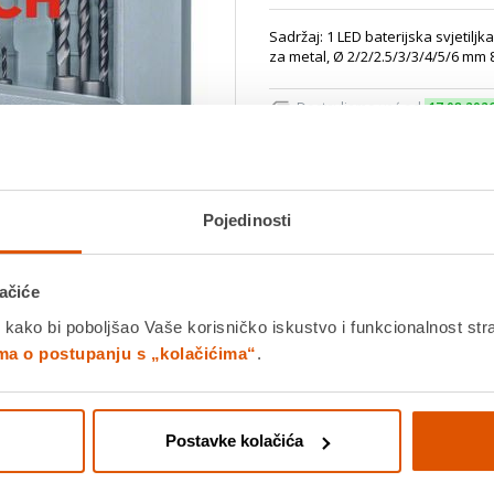
Sadržaj: 1 LED baterijska svjetilj
za metal, Ø 2/2/2.5/3/3/4/5/6 mm 
Dostavljamo već od
17.08.202
Platite gotovinom pri preuziman
Povrat robe moguć unutar 14 
Pojedinosti
Povucite preko slike za zoom
DODA
ačiće
 kako bi poboljšao Vaše korisničko iskustvo i funkcionalnost str
K
ima o postupanju s „kolačićima“
.
Detalji proizvoda
Specifikacije
Ocjene
Postavke kolačića