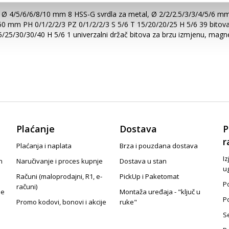
ton, Ø 4/5/6/6/8/10 mm 8 HSS-G svrdla za metal, Ø 2/2/2.5/3/3/4/5/6 
 50 mm PH 0/1/2/2/3 PZ 0/1/2/2/3 S 5/6 T 15/20/20/25 H 5/6 39 bitova
/25/30/30/40 H 5/6 1 univerzalni držač bitova za brzu izmjenu, magn
Plaćanje
Dostava
P
r
Plaćanja i naplata
Brza i pouzdana dostava
Iz
n
Naručivanje i proces kupnje
Dostava u stan
u
Računi (maloprodajni, R1, e-
PickUp i Paketomat
Po
računi)
je
Montaža uređaja - "ključ u
P
Promo kodovi, bonovi i akcije
ruke"
S