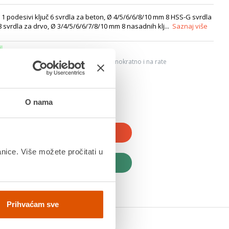
ka 1 podesivi ključ 6 svrdla za beton, Ø 4/5/6/6/8/10 mm 8 HSS-G svrdla
8 svrdla za drvo, Ø 3/4/5/6/6/7/8/10 mm 8 nasadnih klj...
Saznaj više
6
ju, Internet bankarstvom, karticama jednokratno i na rate
dana
O nama
JTE U KOŠARICU
anice. Više možete pročitati u
UPITE ODMAH
Prihvaćam sve