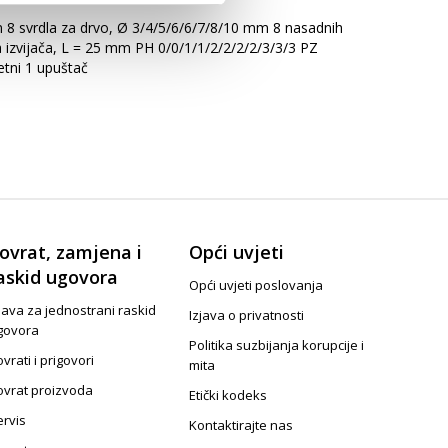
mm 8 svrdla za drvo, Ø 3/4/5/6/6/7/8/10 mm 8 nasadnih
 izvijača, L = 25 mm PH 0/0/1/1/2/2/2/2/3/3/3 PZ
etni 1 upuštač
ovrat, zamjena i
Opći uvjeti
askid ugovora
Opći uvjeti poslovanja
java za jednostrani raskid
Izjava o privatnosti
govora
Politika suzbijanja korupcije i
vrati i prigovori
mita
ovrat proizvoda
Etički kodeks
ervis
Kontaktirajte nas