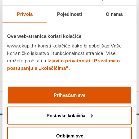
Dostavljamo već od
17.08.2026
Platite gotovinom pri preuzimanju, Internet bankarstvom, karticama
Privola
Pojedinosti
O nama
jednokratno i na rate
Povrat robe moguć unutar 14 dana
Ova web-stranica koristi kolačiće
www.ekupi.hr koristi kolačiće kako bi poboljšao Vaše
korisničko iskustvo i funkcionalnost stranice. Više
DODAJTE U KOŠARICU
možete pročitati u
Izjavi o privatnosti
i
Pravilima o
postupanju s „kolačićima“
.
KUPITE ODMAH
Prihvaćam sve
Detalji proizvoda
Postavke kolačića
Univerzalna upotreba - Ovaj Extra Hard bit izvijača dobar je
izbor za univerzalnu upotrebu. Zahvaljujući modificiranom S2
Odbijam sve