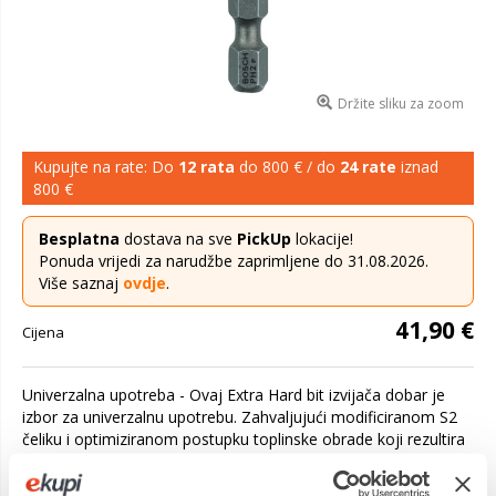
Držite sliku za zoom
Kupujte na rate: Do
12 rata
do 800 € / do
24 rate
iznad
800 €
Besplatna
dostava na sve
PickUp
lokacije!
Ponuda vrijedi za narudžbe zaprimljene do 31.08.2026.
Više saznaj
ovdje
.
41,90 €
Cijena
Univerzalna upotreba - Ovaj Extra Hard bit izvijača dobar je
izbor za univerzalnu upotrebu. Zahvaljujući modificiranom S2
čeliku i optimiziranom postupku toplinske obrade koji rezultira
kvalitet...
Saznaj više