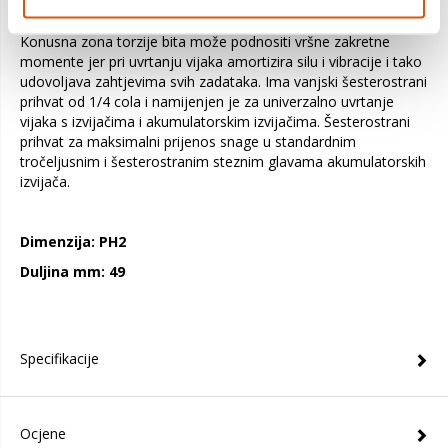
čeliku i optimiziranom postupku toplinske obrade koji rezultira
kvalitetom velike tvrdoće ostvarivo je obavljanje svih zadataka.
Konusna zona torzije bita može podnositi vršne zakretne
momente jer pri uvrtanju vijaka amortizira silu i vibracije i tako
udovoljava zahtjevima svih zadataka. Ima vanjski šesterostrani
prihvat od 1/4 cola i namijenjen je za univerzalno uvrtanje
vijaka s izvijačima i akumulatorskim izvijačima. Šesterostrani
prihvat za maksimalni prijenos snage u standardnim
tročeljusnim i šesterostranim steznim glavama akumulatorskih
izvijača.
Dimenzija: PH2
Duljina mm: 49
Specifikacije
Ocjene