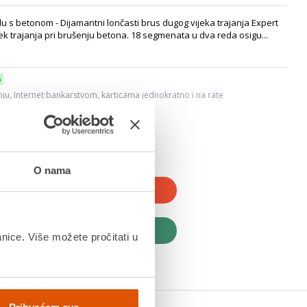
u s betonom - Dijamantni lončasti brus dugog vijeka trajanja Expert
k trajanja pri brušenju betona. 18 segmenata u dva reda osigu...
6
ju, Internet bankarstvom, karticama jednokratno i na rate
dana
O nama
JTE U KOŠARICU
UPITE ODMAH
anice. Više možete pročitati u