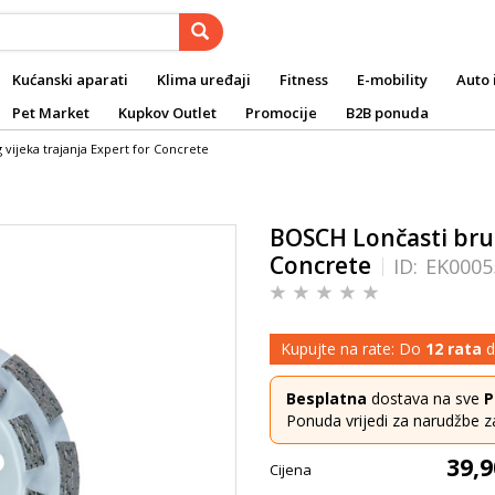
Kućanski aparati
Klima uređaji
Fitness
E-mobility
Auto 
Pet Market
Kupkov Outlet
Promocije
B2B ponuda
vijeka trajanja Expert for Concrete
BOSCH Lončasti brus
Concrete
ID:
EK0005
Kupujte na rate: Do
12 rata
d
Besplatna
dostava na sve
P
Ponuda vrijedi za narudžbe z
39,9
Cijena