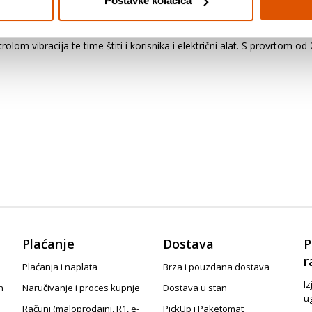
Postavke kolačića
lončasti brus dugog vijeka trajanja Expert for Concrete ima nenadma
manje brazdi na površini. Visoka razina uravnoteženosti brusne glave o
olom vibracija te time štiti i korisnika i električni alat. S provrtom o
Plaćanje
Dostava
P
r
Plaćanja i naplata
Brza i pouzdana dostava
Iz
n
Naručivanje i proces kupnje
Dostava u stan
u
Računi (maloprodajni, R1, e-
PickUp i Paketomat