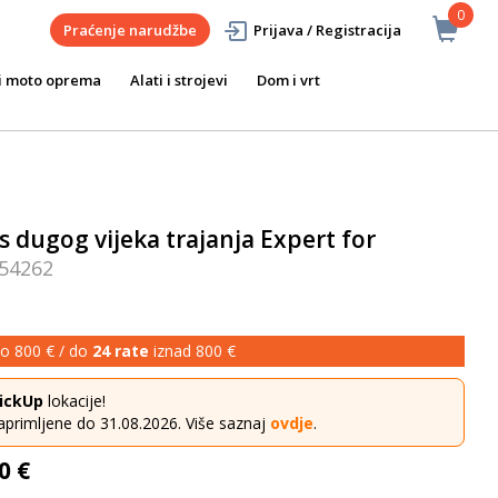
0
Praćenje narudžbe
Prijava / Registracija
i moto oprema
Alati i strojevi
Dom i vrt
 dugog vijeka trajanja Expert for
54262
o 800 € / do
24 rate
iznad 800 €
ickUp
lokacije!
aprimljene do 31.08.2026. Više saznaj
ovdje
.
0 €