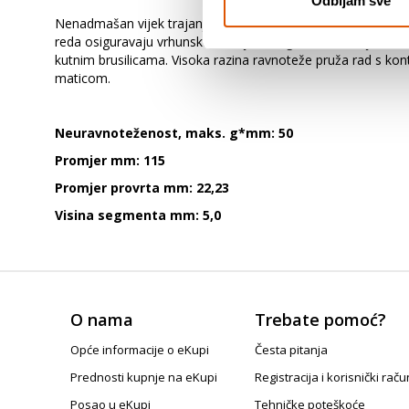
Odbijam sve
Nenadmašan vijek trajanja pri radu s betonom - Dijamantni 
reda osiguravaju vrhunsku izdržljivost i glatko brušenje s 
kutnim brusilicama. Visoka razina ravnoteže pruža rad s kontr
maticom.
Neuravnoteženost, maks. g*mm: 50
Promjer mm: 115
Promjer provrta mm: 22,23
Visina segmenta mm: 5,0
O nama
Trebate pomoć?
Opće informacije o eKupi
Česta pitanja
Prednosti kupnje na eKupi
Registracija i korisnički raču
Posao u eKupi
Tehničke poteškoće