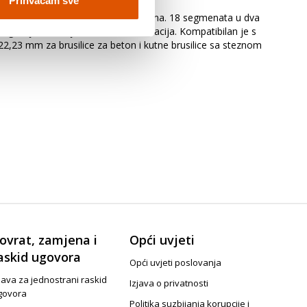
Prihvaćam sve
šan vijek trajanja pri brušenju betona. 18 segmenata u dva
mogućuje brušenje s kontrolom vibracija. Kompatibilan je s
d 22,23 mm za brusilice za beton i kutne brusilice sa steznom
ovrat, zamjena i
Opći uvjeti
askid ugovora
Opći uvjeti poslovanja
java za jednostrani raskid
Izjava o privatnosti
govora
Politika suzbijanja korupcije i