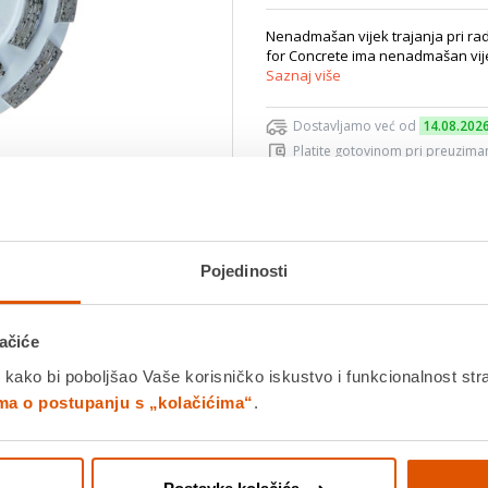
Nenadmašan vijek trajanja pri rad
for Concrete ima nenadmašan vije
Saznaj više
Dostavljamo već od
14.08.202
Platite gotovinom pri preuziman
Povrat robe moguć unutar 14 
Povucite preko slike za zoom
Pojedinosti
DODA
ačiće
K
 kako bi poboljšao Vaše korisničko iskustvo i funkcionalnost str
ima o postupanju s „kolačićima“
.
Detalji proizvoda
Specifikacije
Ocjene