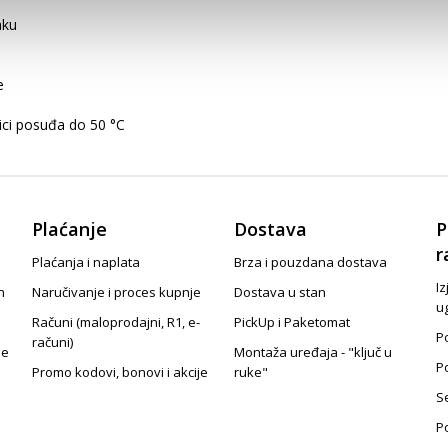
aku
e
lici posuđa do 50 °C
Plaćanje
Dostava
P
r
Plaćanja i naplata
Brza i pouzdana dostava
Iz
n
Naručivanje i proces kupnje
Dostava u stan
u
Računi (maloprodajni, R1, e-
PickUp i Paketomat
Po
računi)
je
Montaža uređaja - "ključ u
P
Promo kodovi, bonovi i akcije
ruke"
S
P