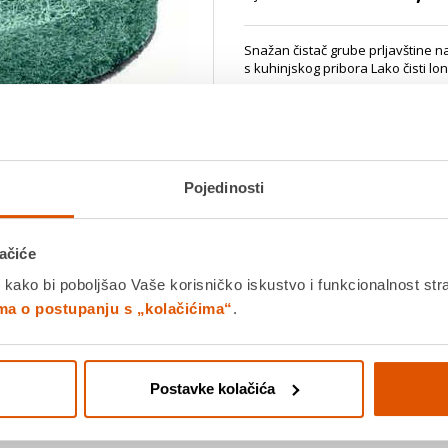
Snažan čistač grube prljavštine n
s kuhinjskog pribora Lako čisti lo
Dostavljamo već od
18.08.202
Platite gotovinom pri preuziman
Povrat robe moguć unutar 14 
Pojedinosti
Povucite preko slike za zoom
ačiće
DODA
 kako bi poboljšao Vaše korisničko iskustvo i funkcionalnost str
ima o postupanju s „kolačićima“
.
K
Postavke kolačića
Detalji proizvoda
Specifikacije
Ocjene