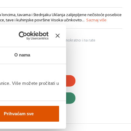
a loncima, tavama i štednjaku Uklanja zalijepljene nečistoće posebice
nce, tave i kuhinjske površine Visoka učinkovito...
Saznaj više
6
ju, Internet bankarstvom, karticama jednokratno i na rate
dana
O nama
JTE U KOŠARICU
anice. Više možete pročitati u
UPITE ODMAH
Prihvaćam sve