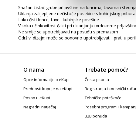
Snažan čistač grube prljavštine na loncima, tavama i štednj
Uklanja zalijepljene nečistoće posebice s kuhinjskog pribora
Lako čisti lonce, tave i kuhinjske površine
Visoka učinkovitost čak i pri uklanjanju tvrdokorne prljavštin
Ne smije se upotrebljavati na posuđu s premazom
Održivi dizajn: može se ponovno upotrebljavati i prati u peri
O nama
Trebate pomoć?
Opće informacije o eKupi
Česta pitanja
Prednosti kupnje na eKupi
Registracija i korisnički raču
Posao u eKupi
Tehničke poteškoće
Nagradni natječaj
Posebni programi i kampan
B2B ponuda