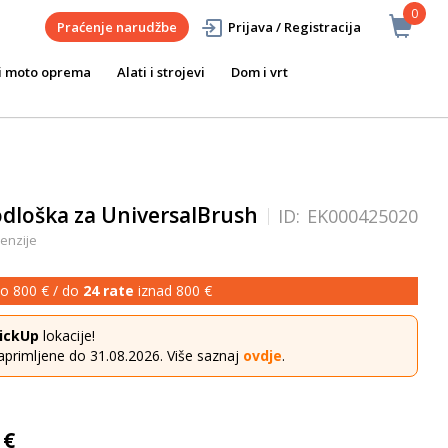
0
Praćenje narudžbe
Prijava / Registracija
i moto oprema
Alati i strojevi
Dom i vrt
dloška za UniversalBrush
ID:
EK000425020
enzije
o 800 € / do
24 rate
iznad 800 €
ickUp
lokacije!
aprimljene do 31.08.2026. Više saznaj
ovdje
.
 €