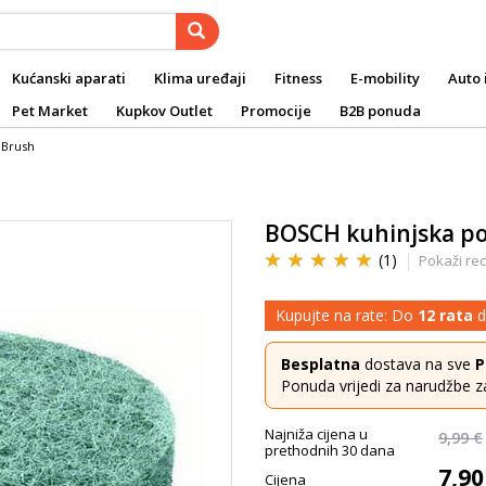
Kućanski aparati
Klima uređaji
Fitness
E-mobility
Auto 
Pet Market
Kupkov Outlet
Promocije
B2B ponuda
lBrush
BOSCH kuhinjska po
(1)
Pokaži rec
Kupujte na rate: Do
12 rata
d
Besplatna
dostava na sve
P
Ponuda vrijedi za narudžbe z
Najniža cijena u
9,99 €
prethodnih 30 dana
7,90
Cijena