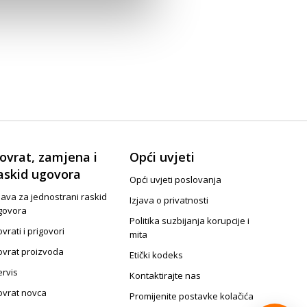
ovrat, zamjena i
Opći uvjeti
askid ugovora
Opći uvjeti poslovanja
java za jednostrani raskid
Izjava o privatnosti
govora
Politika suzbijanja korupcije i
vrati i prigovori
mita
ovrat proizvoda
Etički kodeks
ervis
Kontaktirajte nas
ovrat novca
Promijenite postavke kolačića