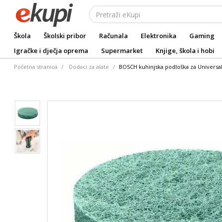
Škola
Školski pribor
Računala
Elektronika
Gaming
Igračke i dječja oprema
Supermarket
Knjige, škola i hobi
Početna stranica
Dodaci za alate
BOSCH kuhinjska podloška za Universa