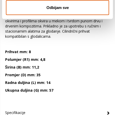
rubova. Visokokvalitetne oštrice od tvrdog metala za
izdržljivost i pouzdano glodanje. Nadalje, glodalo sprječava
Odbijam sve
povratne trzaje ograničavanjem debljine stvorene strugotine.
Namijenjeno je za izradu dekorativnih rubova na policama,
okvirima i profilima okvira u mekom i tvrdom punom drvu i
drvenim kompozitima. Prikladno je za upotrebu s ručnim i
stacionarnim alatima za glodanje. Cilindrični prihvat
kompatibilan s glodalicama.
Prihvat mm: 8
Polumjer (R1) mm: 4,8
Širina (B) mm: 11,2
Promjer (D) mm: 35
Radna duljina (L) mm: 14
Ukupna duljina (G) mm: 57
Specifikacije