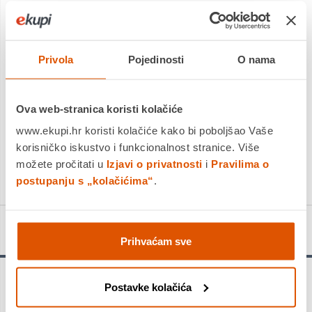
Dostavljamo već od
18.08.2026
Platite gotovinom pri preuzimanju, Internet bankarstvom, karticama
jednokratno i na rate
Povrat robe moguć unutar 14 dana
Privola
Pojedinosti
O nama
Ova web-stranica koristi kolačiće
DODAJTE U KOŠARICU
www.ekupi.hr koristi kolačiće kako bi poboljšao Vaše
korisničko iskustvo i funkcionalnost stranice. Više
možete pročitati u
Izjavi o privatnosti
i
Pravilima o
KUPITE ODMAH
postupanju s „kolačićima“
.
Detalji proizvoda
Prihvaćam sve
Za profiliranje rubova - Standard for Wood glodalo za
Postavke kolačića
profiliranje rubova ima visoke performanse pri glodanju profila