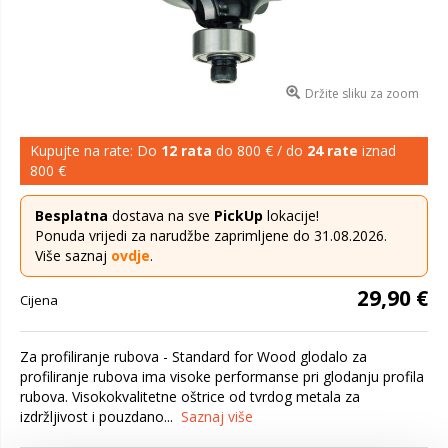
Držite sliku za zoom
Kupujte na rate: Do
12 rata
do 800 € / do
24 rate
iznad
800 €
Besplatna
dostava na sve
PickUp
lokacije!
Ponuda vrijedi za narudžbe zaprimljene do 31.08.2026.
Više saznaj
ovdje
.
29,90 €
Cijena
Za profiliranje rubova - Standard for Wood glodalo za
profiliranje rubova ima visoke performanse pri glodanju profila
rubova. Visokokvalitetne oštrice od tvrdog metala za
izdržljivost i pouzdano...
Saznaj više