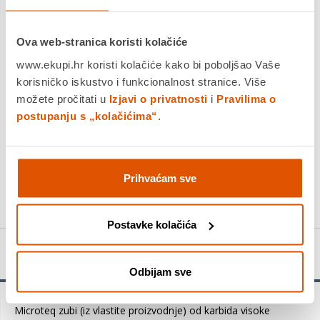
Dostavljamo već od
18.08.2026
Ova web-stranica koristi kolačiće
Platite gotovinom pri preuzimanju, Internet bankarstvom, karticama
jednokratno i na rate
www.ekupi.hr koristi kolačiće kako bi poboljšao Vaše
Povrat robe moguć unutar 14 dana
korisničko iskustvo i funkcionalnost stranice. Više
možete pročitati u
Izjavi o privatnosti
i
Pravilima o
postupanju s „kolačićima“
.
DODAJTE U KOŠARICU
Prihvaćam sve
KUPITE ODMAH
Postavke kolačića
Detalji proizvoda
Odbijam sve
Microteq zubi (iz vlastite proizvodnje) od karbida visoke