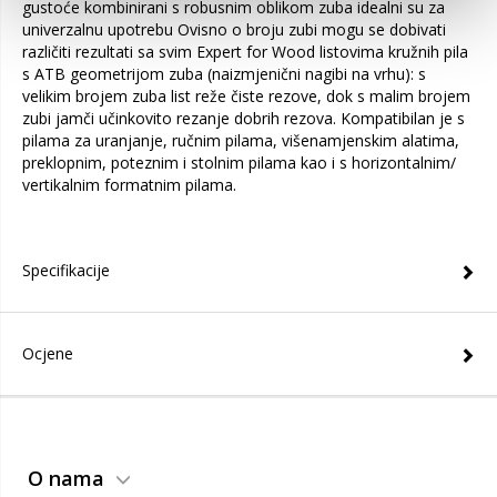
gustoće kombinirani s robusnim oblikom zuba idealni su za
univerzalnu upotrebu Ovisno o broju zubi mogu se dobivati
različiti rezultati sa svim Expert for Wood listovima kružnih pila
s ATB geometrijom zuba (naizmjenični nagibi na vrhu): s
velikim brojem zuba list reže čiste rezove, dok s malim brojem
zubi jamči učinkovito rezanje dobrih rezova. Kompatibilan je s
pilama za uranjanje, ručnim pilama, višenamjenskim alatima,
preklopnim, poteznim i stolnim pilama kao i s horizontalnim/
vertikalnim formatnim pilama.
Specifikacije
Ocjene
O nama