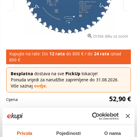
Držite sliku za zoom
Kupujte na rate: Do
12 rata
do 800 € / do
24 rate
iznad
800 €
Besplatna
dostava na sve
PickUp
lokacije!
Ponuda vrijedi za narudžbe zaprimljene do 31.08.2026.
Više saznaj
ovdje
.
52,90 €
Cijena
Microteq zubi (iz vlastite proizvodnje) od karbida visoke
gustoće kombinirani s robusnim oblikom zuba idealni su za
univerzalnu upotrebu Ovisno o broju zubi mogu se dobivati
Privola
Pojedinosti
O nama
različiti rezultati sa ...
Saznaj više