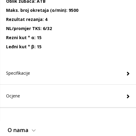
Oblik zubaca: ATB
Maks. broj okretaja (o/min): 9500
Rezultat rezanja: 4
NL/promjer TKS: 6/32
Rezni kut ° α: 15
Leđni kut ° β: 15
Specifikacije
Ocjene
O nama