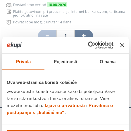
Dostavljamo već od
18.08.2026
Platite gotovinom pri preuzimanju, Internet bankarstvom, karticama
jednokratno i na rate
Povrat robe moguć unutar 14 dana
DODAJTE U KOŠARICU
Privola
Pojedinosti
O nama
KUPITE ODMAH
Ova web-stranica koristi kolačiće
www.ekupi.hr koristi kolačiće kako bi poboljšao Vaše
Detalji proizvoda
korisničko iskustvo i funkcionalnost stranice. Više
možete pročitati u
Izjavi o privatnosti
i
Pravilima o
postupanju s „kolačićima“
.
Precizni kvalitetni rezovi - Optiline Wood list kružne pile reže
precizne kvalitetne rezove u svim vrstama drva. Njegovi