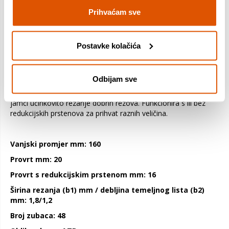
visokokvalitetni precizno izbrušeni zubi omogućuju rezanje
čistih rezova, dok temeljni list izrađen od dimenzijski stabilnog
Prihvaćam sve
SK5 ojačanog čelika (> 40 HRC) osigurava točnost. Nadalje,
ekspanzijski utori smanjuju vibracije oštrice tijekom upotrebe,
čime se snižava razina buke i smanjuje razvoj topline. Koristite
Postavke kolačića
ovaj list pile za sve vrste drva i drvenih materijala. Kompatibilan
je s ručnim pilama. Ovisno o broju zuba mogu se dobivati
različiti rezultati sa svim Optiline Wood listovima kružnih pila s
Odbijam sve
ATB geometrijom zuba (naizmjenični nagibi na vrhu): s velikim
brojem zuba list reže čiste rezove, dok s malim brojem zubi
jamči učinkovito rezanje dobrih rezova. Funkcionira s ili bez
redukcijskih prstenova za prihvat raznih veličina.
Vanjski promjer mm: 160
Provrt mm: 20
Provrt s redukcijskim prstenom mm: 16
Širina rezanja (b1) mm / debljina temeljnog lista (b2)
mm: 1,8/1,2
Broj zubaca: 48