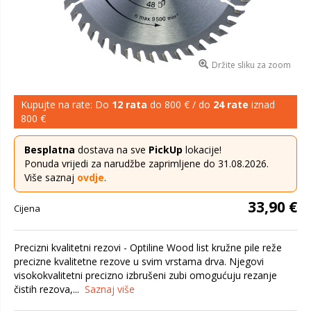
Držite sliku za zoom
Kupujte na rate: Do
12 rata
do 800 € / do
24 rate
iznad
800 €
Besplatna
dostava na sve
PickUp
lokacije!
Ponuda vrijedi za narudžbe zaprimljene do 31.08.2026.
Više saznaj
ovdje
.
33,90 €
Cijena
Precizni kvalitetni rezovi - Optiline Wood list kružne pile reže
precizne kvalitetne rezove u svim vrstama drva. Njegovi
visokokvalitetni precizno izbrušeni zubi omogućuju rezanje
čistih rezova,...
Saznaj više