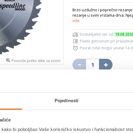
Brzo uzdužno i poprečno rezanje 
rezanje u svim vrstama drva. Njego
više
Dostavljamo već od
18.08.202
Platite gotovinom pri preuziman
Povrat robe moguć unutar 14 
Povucite preko slike za zoom
DODA
K
Pojedinosti
Detalji proizvoda
Specifikacije
Ocjene
ačiće
 kako bi poboljšao Vaše korisničko iskustvo i funkcionalnost str