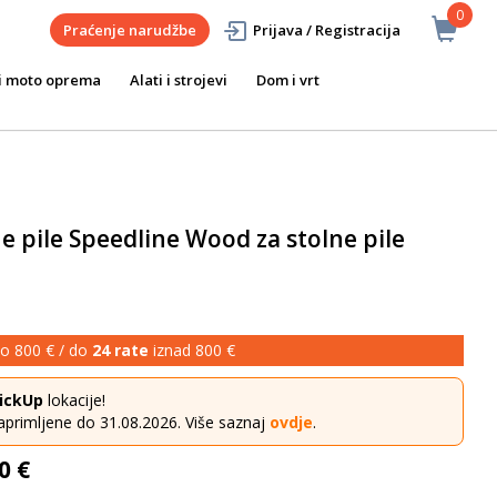
0
Praćenje narudžbe
Prijava / Registracija
i moto oprema
Alati i strojevi
Dom i vrt
e pile Speedline Wood za stolne pile
o 800 € / do
24 rate
iznad 800 €
ickUp
lokacije!
aprimljene do 31.08.2026. Više saznaj
ovdje
.
0 €