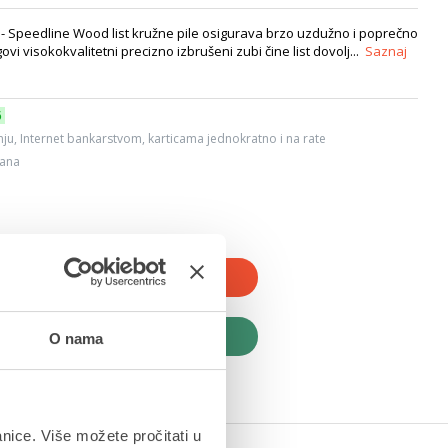
- Speedline Wood list kružne pile osigurava brzo uzdužno i poprečno
vi visokokvalitetni precizno izbrušeni zubi čine list dovolj...
Saznaj
6
ju, Internet bankarstvom, karticama jednokratno i na rate
dana
JTE U KOŠARICU
UPITE ODMAH
O nama
anice. Više možete pročitati u