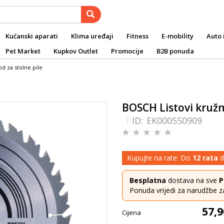
Kućanski aparati
Klima uređaji
Fitness
E-mobility
Auto 
Pet Market
Kupkov Outlet
Promocije
B2B ponuda
d za stolne pile
BOSCH Listovi kružn
ID:
EK000550909
Kupujte na rate: Do
12 rata
d
Besplatna
dostava na sve
P
Ponuda vrijedi za narudžbe z
57,9
Cijena