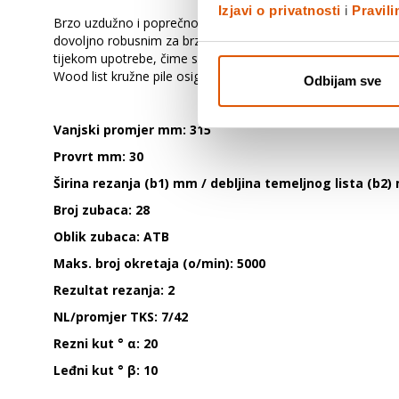
Izjavi o privatnosti
i
Pravil
Brzo uzdužno i poprečno rezanje - Speedline Wood list kružne
dovoljno robusnim za brzo rezanje dok temeljni list izrađen 
tijekom upotrebe, čime se snižava razina buke i smanjuje razvo
Wood list kružne pile osigurava brzo uzdužno i poprečno reza
Odbijam sve
Vanjski promjer mm: 315
Provrt mm: 30
Širina rezanja (b1) mm / debljina temeljnog lista (b2)
Broj zubaca: 28
Oblik zubaca: ATB
Maks. broj okretaja (o/min): 5000
Rezultat rezanja: 2
NL/promjer TKS: 7/42
Rezni kut ° α: 20
Leđni kut ° β: 10