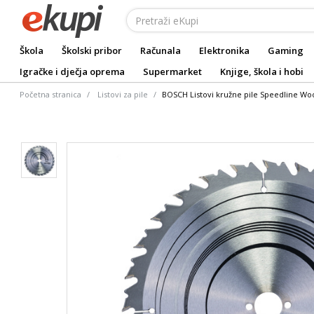
Škola
Školski pribor
Računala
Elektronika
Gaming
Igračke i dječja oprema
Supermarket
Knjige, škola i hobi
Početna stranica
Listovi za pile
BOSCH Listovi kružne pile Speedline Woo