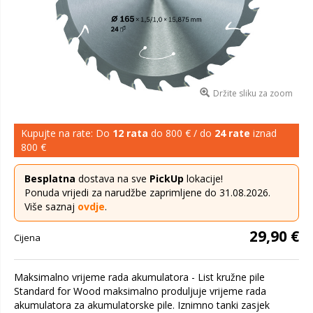
Držite sliku za zoom
Kupujte na rate: Do
12 rata
do 800 € / do
24 rate
iznad
800 €
Besplatna
dostava na sve
PickUp
lokacije!
Ponuda vrijedi za narudžbe zaprimljene do 31.08.2026.
Više saznaj
ovdje
.
29,90 €
Cijena
Maksimalno vrijeme rada akumulatora - List kružne pile
Standard for Wood maksimalno produljuje vrijeme rada
akumulatora za akumulatorske pile. Iznimno tanki zasjek