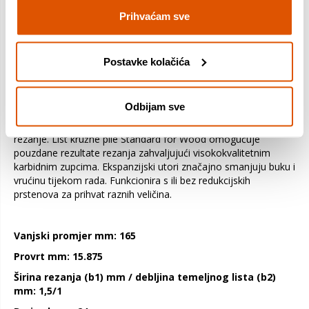
Maksimalno vrijeme rada akumulatora - List kružne pile
Standard for Wood maksimalno produljuje vrijeme rada
Prihvaćam sve
akumulatora za akumulatorske pile. Iznimno tanki zasjek
smanjuje trenje i vrijeme uklanjanja materijala, čime troši
manje energije za piljenje bez napora. Visokokvalitetni karbidni
Postavke kolačića
zupci doprinose pouzdanim rezultatima. Agresivni kutovi zuba
omogućuju performanse glatkog rezanja. Prikladno za rezanje
u svim vrstama drvenih i mineralnih materijala. Oštrica
Odbijam sve
odgovara svim uobičajenim akumulatorskim uranjajućim
ručnim pilama, kao i akumulatorskim rezačima za suho
rezanje. List kružne pile Standard for Wood omogućuje
pouzdane rezultate rezanja zahvaljujući visokokvalitetnim
karbidnim zupcima. Ekspanzijski utori značajno smanjuju buku i
vrućinu tijekom rada. Funkcionira s ili bez redukcijskih
prstenova za prihvat raznih veličina.
Vanjski promjer mm: 165
Provrt mm: 15.875
Širina rezanja (b1) mm / debljina temeljnog lista (b2)
mm: 1,5/1