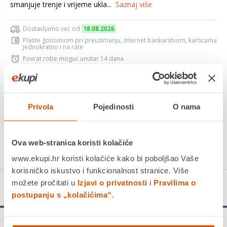
smanjuje trenje i vrijeme ukla...
Saznaj više
Dostavljamo već od
18.08.2026
Platite gotovinom pri preuzimanju, Internet bankarstvom, karticama
jednokratno i na rate
Povrat robe moguć unutar 14 dana
Privola
Pojedinosti
O nama
DODAJTE U KOŠARICU
KUPITE ODMAH
Ova web-stranica koristi kolačiće
www.ekupi.hr koristi kolačiće kako bi poboljšao Vaše
korisničko iskustvo i funkcionalnost stranice. Više
možete pročitati u
Izjavi o privatnosti
i
Pravilima o
Detalji proizvoda
postupanju s „kolačićima“
.