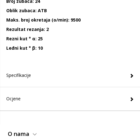
Broj zubaca: 24
Oblik zubaca: ATB
Maks. broj okretaja (o/min): 9500
Rezultat rezanja: 2
Rezni kut ° α: 25
Leđni kut ° β: 10
Specifikacije
Ocjene
O nama