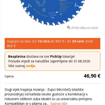
Držite sliku za zoom
Kupujte na rate: Do
12 rata
do 800 € / do
24 rate
iznad
800 €
Besplatna
dostava na sve
PickUp
lokacije!
Ponuda vrijedi za narudžbe zaprimljene do 31.08.2026.
Više saznaj
ovdje
.
46,90 €
Cijena
Dugi vijek trajanja rezanja - Zupci MicroteQ (vlastita
proizvodnja) od karbida visoke gustoće u kombinaciji s
robusnim oblikom zuba idealni su za univerzalnu primjenu
Kompatibilan je s pilama za...
Saznaj više