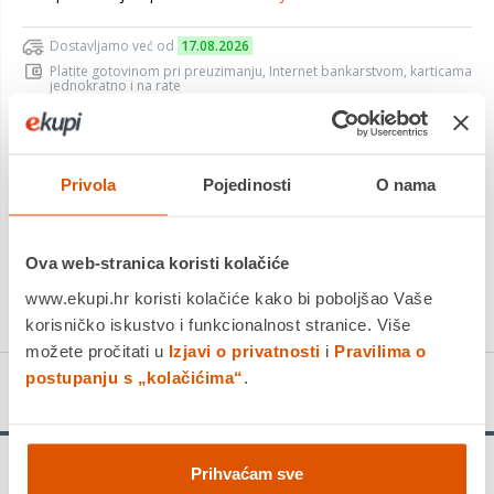
Dostavljamo već od
17.08.2026
Platite gotovinom pri preuzimanju, Internet bankarstvom, karticama
jednokratno i na rate
Povrat robe moguć unutar 14 dana
Privola
Pojedinosti
O nama
DODAJTE U KOŠARICU
Ova web-stranica koristi kolačiće
KUPITE ODMAH
www.ekupi.hr koristi kolačiće kako bi poboljšao Vaše
korisničko iskustvo i funkcionalnost stranice. Više
možete pročitati u
Izjavi o privatnosti
i
Pravilima o
postupanju s „kolačićima“
.
Detalji proizvoda
Prihvaćam sve
Dugi vijek trajanja rezanja - Zupci MicroteQ (vlastita