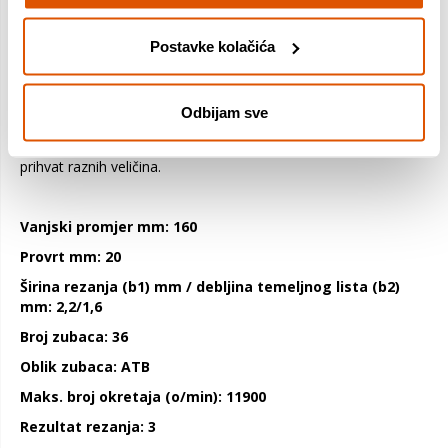
proizvodnja) od karbida visoke gustoće u kombinaciji s
robusnim oblikom zuba idealni su za univerzalnu primjenu
Kompatibilan je s pilama za uranjanje i ručnim pilama Ovisno o
Postavke kolačića
broju zubi mogu se dobivati različiti rezultati sa svim Expert for
Wood listovima kružnih pila s ATB geometrijom zuba
(naizmjenični nagibi na vrhu): s velikim brojem zuba list reže
Odbijam sve
čiste rezove, dok s malim brojem zubi jamči učinkovito rezanje
dobrih rezova. Funkcionira s ili bez redukcijskih prstenova za
prihvat raznih veličina.
Vanjski promjer mm: 160
Provrt mm: 20
Širina rezanja (b1) mm / debljina temeljnog lista (b2)
mm: 2,2/1,6
Broj zubaca: 36
Oblik zubaca: ATB
Maks. broj okretaja (o/min): 11900
Rezultat rezanja: 3