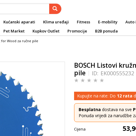
Kućanski aparati
Klima uređaji
Fitness
E-mobility
Auto 
Pet Market
Kupkov Outlet
Promocije
B2B ponuda
t for Wood za ručne pile
BOSCH Listovi kružn
pile
ID:
EK000555232
Kupujte na rate: Do
12 rata
d
Besplatna
dostava na sve
P
Ponuda vrijedi za narudžbe z
53,9
Cijena