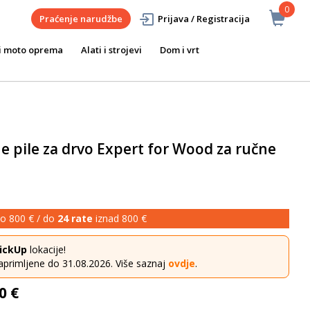
0
Praćenje narudžbe
Prijava / Registracija
i moto oprema
Alati i strojevi
Dom i vrt
e pile za drvo Expert for Wood za ručne
o 800 € / do
24 rate
iznad 800 €
ickUp
lokacije!
aprimljene do 31.08.2026. Više saznaj
ovdje
.
0 €