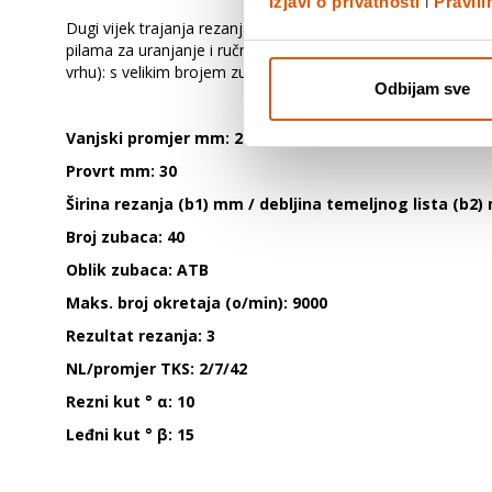
Izjavi o privatnosti
i
Pravil
Dugi vijek trajanja rezanja - Zupci MicroteQ (vlastita proiz
pilama za uranjanje i ručnim pilama Ovisno o broju zubi mogu
vrhu): s velikim brojem zuba list reže čiste rezove, dok s ma
Odbijam sve
Vanjski promjer mm: 210
Provrt mm: 30
Širina rezanja (b1) mm / debljina temeljnog lista (b2)
Broj zubaca: 40
Oblik zubaca: ATB
Maks. broj okretaja (o/min): 9000
Rezultat rezanja: 3
NL/promjer TKS: 2/7/42
Rezni kut ° α: 10
Leđni kut ° β: 15