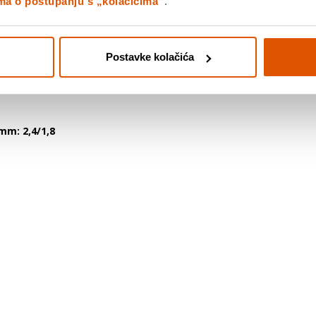
ima o postupanju s „kolačićima“
.
vodnja) od karbida visoke gustoće u kombinaciji s robusnim oblikom zu
 se dobivati različiti rezultati sa svim Expert for Wood listovima kr
lim brojem zubi jamči učinkovito rezanje dobrih rezova. Funkcionira s il
Postavke kolačića
 mm: 2,4/1,8