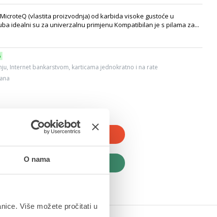
i MicroteQ (vlastita proizvodnja) od karbida visoke gustoće u
ba idealni su za univerzalnu primjenu Kompatibilan je s pilama za...
6
ju, Internet bankarstvom, karticama jednokratno i na rate
dana
JTE U KOŠARICU
O nama
UPITE ODMAH
anice. Više možete pročitati u