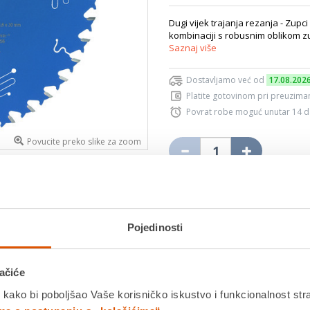
Dugi vijek trajanja rezanja - Zupc
kombinaciji s robusnim oblikom zu
Saznaj više
Dostavljamo već od
17.08.202
Platite gotovinom pri preuziman
Povrat robe moguć unutar 14 
Povucite preko slike za zoom
DODA
Pojedinosti
K
ačiće
Detalji proizvoda
Specifikacije
Ocjene
 kako bi poboljšao Vaše korisničko iskustvo i funkcionalnost str