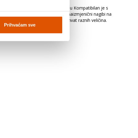
ba idealni su za univerzalnu primjenu Kompatibilan je s
užnih pila s ATB geometrijom zuba (naizmjenični nagibi na
i bez redukcijskih prstenova za prihvat raznih veličina.
Prihvaćam sve