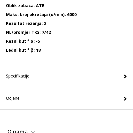
Oblik zubaca: ATB
Maks. broj okretaja (o/min): 6000
Rezultat rezanja: 2
NL/promjer TKS: 7/42
Rezni kut ° α: -5
Leđni kut ° β: 18
Specifikacije
Ocjene
O nama