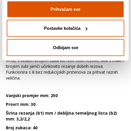
precizne kvalitetne rezove u svim vrstama drva. Njegovi
visokokvalitetni precizno izbrušeni zubi omogućuju rezanje
Prihvaćam sve
čistih rezova, dok temeljni list izrađen od dimenzijski stabilnog
SK5 ojačanog čelika (> 40 HRC) osigurava točnost. Nadalje,
ekspanzijski utori smanjuju vibracije oštrice tijekom upotrebe,
Postavke kolačića
čime se snižava razina buke i smanjuje razvoj topline. Koristite
ovaj list pile za sve vrste drva i drvenih materijala. Kompatibilan
je s preklopnim i poteznim pilama. Ovisno o broju zuba mogu
Odbijam sve
se dobivati različiti rezultati sa svim Optiline Wood listovima
kružnih pila s ATB geometrijom zuba (naizmjenični nagibi na
vrhu): s velikim brojem zuba list reže čiste rezove, dok s malim
brojem zubi jamči učinkovito rezanje dobrih rezova.
Funkcionira s ili bez redukcijskih prstenova za prihvat raznih
veličina.
Vanjski promjer mm: 250
Provrt mm: 30
Širina rezanja (b1) mm / debljina temeljnog lista (b2)
mm: 3,2/2,2
Broj zubaca: 40