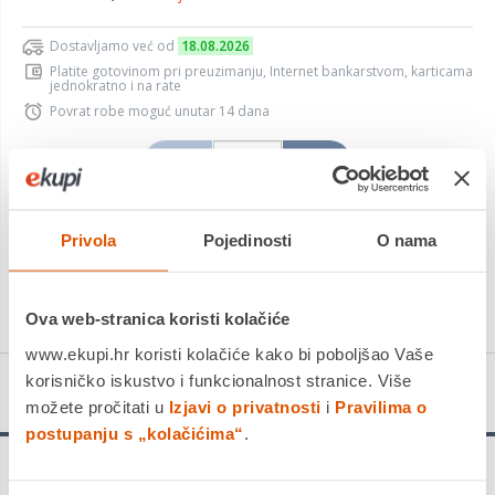
Dostavljamo već od
18.08.2026
Platite gotovinom pri preuzimanju, Internet bankarstvom, karticama
jednokratno i na rate
Povrat robe moguć unutar 14 dana
DODAJTE U KOŠARICU
Privola
Pojedinosti
O nama
KUPITE ODMAH
Ova web-stranica koristi kolačiće
www.ekupi.hr koristi kolačiće kako bi poboljšao Vaše
korisničko iskustvo i funkcionalnost stranice. Više
Detalji proizvoda
možete pročitati u
Izjavi o privatnosti
i
Pravilima o
postupanju s „kolačićima“
.
Precizni kvalitetni rezovi - Optiline Wood list kružne pile reže