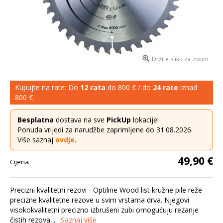
Držite sliku za zoom
Kupujte na rate: Do
12 rata
do 800 € / do
24 rate
iznad
800 €
Besplatna
dostava na sve
PickUp
lokacije!
Ponuda vrijedi za narudžbe zaprimljene do 31.08.2026.
Više saznaj
ovdje
.
49,90 €
Cijena
Precizni kvalitetni rezovi - Optiline Wood list kružne pile reže
precizne kvalitetne rezove u svim vrstama drva. Njegovi
visokokvalitetni precizno izbrušeni zubi omogućuju rezanje
čistih rezova,...
Saznaj više