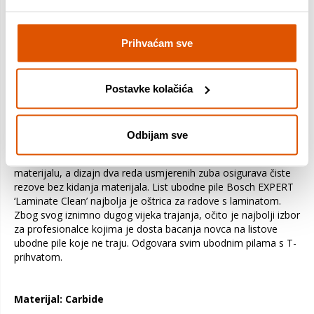
materijalima - Prilikom postavljanja laminatnih podnih obloga
ili podnih obloga od visokotlačnog laminata (HPL) želite da
vaša ubodna pila radi čiste rezove - ali materijal je toliko
Prihvaćam sve
abrazivan da se obične oštrice brzo otupe i više ne
zadovoljavaju zahtjeve na performanse. Listovi EXPERT
'Laminate Clean' izvode čiste rezove zahvaljujući suprotno
usmjerenim zupcima s tehnologijom Carbide Technology, za
Postavke kolačića
održavanje izvrsnih performansi tijekom vrlo dugog vijeka
trajanja. Traka s karbidnim zupcima osigurava mnogo
ponavljanja visokokvalitetnih rezova u abrazivnim materijalima
Odbijam sve
kao što su vinilne podne obloge ojačane vlaknima i
visokotlačni laminat. Iznimno fini zupci glatko režu u tankom
materijalu, a dizajn dva reda usmjerenih zuba osigurava čiste
rezove bez kidanja materijala. List ubodne pile Bosch EXPERT
‘Laminate Clean’ najbolja je oštrica za radove s laminatom.
Zbog svog iznimno dugog vijeka trajanja, očito je najbolji izbor
za profesionalce kojima je dosta bacanja novca na listove
ubodne pile koje ne traju. Odgovara svim ubodnim pilama s T-
prihvatom.
Materijal: Carbide