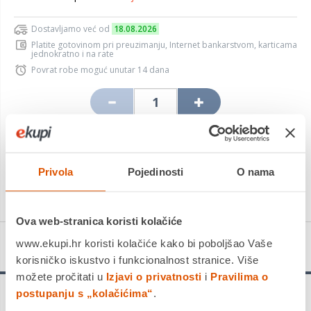
Dostavljamo već od
18.08.2026
Platite gotovinom pri preuzimanju, Internet bankarstvom, karticama
jednokratno i na rate
Povrat robe moguć unutar 14 dana
DODAJTE U KOŠARICU
Privola
Pojedinosti
O nama
KUPITE ODMAH
Ova web-stranica koristi kolačiće
www.ekupi.hr koristi kolačiće kako bi poboljšao Vaše
Detalji proizvoda
korisničko iskustvo i funkcionalnost stranice. Više
možete pročitati u
Izjavi o privatnosti
i
Pravilima o
postupanju s „kolačićima“
.
Traje do 50 puta dulje od oštrice Bosch T101B u tvrdim