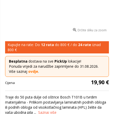
Držite sliku za zoom
Kupujte na rate: Do
12 rata
do 800 € / do
24 rate
iznad
800 €
Besplatna
dostava na sve
PickUp
lokacije!
Ponuda vrijedi za narudžbe zaprimljene do 31.08.2026.
Više saznaj
ovdje
.
19,90 €
Cijena
Traje do 50 puta dulje od oštrice Bosch T101B u tvrdim
materijalima - Prilikom postavljanja laminatnih podnih obloga
ili podnih obloga od visokotlačnog laminata (HPL) želite da
vaša ubodna pila ...
Saznaj više