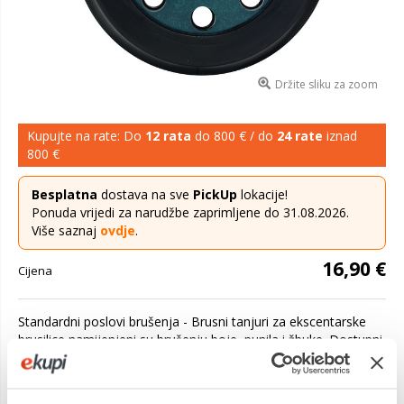
Držite sliku za zoom
Kupujte na rate: Do
12 rata
do 800 € / do
24 rate
iznad
800 €
Besplatna
dostava na sve
PickUp
lokacije!
Ponuda vrijedi za narudžbe zaprimljene do 31.08.2026.
Više saznaj
ovdje
.
16,90 €
Cijena
Standardni poslovi brušenja - Brusni tanjuri za ekscentarske
brusilice namijenjeni su brušenju boje, punila i žbuke. Dostupni
su u različitim tvrdoćama za svaki materijal i željene rezultate
na ...
Saznaj više