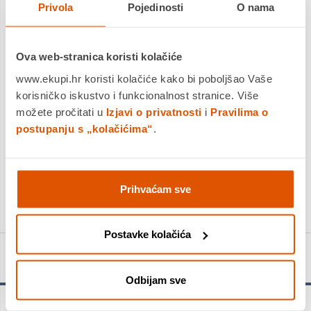
Privola
Pojedinosti
O nama
Dostavljamo već od
18.08.2026
Platite gotovinom pri preuzimanju, Internet bankarstvom, karticama
jednokratno i na rate
Povrat robe moguć unutar 14 dana
Ova web-stranica koristi kolačiće
www.ekupi.hr koristi kolačiće kako bi poboljšao Vaše
korisničko iskustvo i funkcionalnost stranice. Više
možete pročitati u
Izjavi o privatnosti
i
Pravilima o
DODAJTE U KOŠARICU
postupanju s „kolačićima“
.
KUPITE ODMAH
Usporedite proizvod
Prihvaćam sve
Postavke kolačića
Detalji proizvoda
Odbijam sve