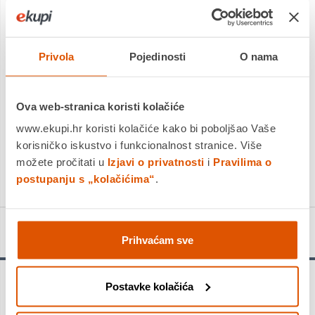
Dostavljamo već od
18.08.2026
Platite gotovinom pri preuzimanju, Internet bankarstvom, karticama
jednokratno i na rate
Povrat robe moguć unutar 14 dana
Privola
Pojedinosti
O nama
Ova web-stranica koristi kolačiće
DODAJTE U KOŠARICU
www.ekupi.hr koristi kolačiće kako bi poboljšao Vaše
korisničko iskustvo i funkcionalnost stranice. Više
možete pročitati u
Izjavi o privatnosti
i
Pravilima o
KUPITE ODMAH
postupanju s „kolačićima“
.
Detalji proizvoda
Prihvaćam sve
Postavke kolačića
Dug vijek trajanja u kamenu i betonu - Konusni brusni lonci
imaju dug vijek trajanja pri brušenju kamena ili betona. Njegov