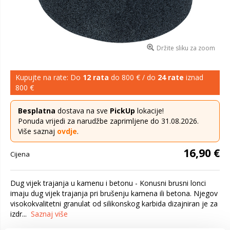
Držite sliku za zoom
Kupujte na rate: Do
12 rata
do 800 € / do
24 rate
iznad
800 €
Besplatna
dostava na sve
PickUp
lokacije!
Ponuda vrijedi za narudžbe zaprimljene do 31.08.2026.
Više saznaj
ovdje
.
16,90 €
Cijena
Dug vijek trajanja u kamenu i betonu - Konusni brusni lonci
imaju dug vijek trajanja pri brušenju kamena ili betona. Njegov
visokokvalitetni granulat od silikonskog karbida dizajniran je za
izdr...
Saznaj više