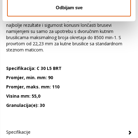
visokokvalitetni granulat od silikonskog karbida dizajniran je za
izdržljivost kod primjene. Namijenjen je za brušenje kamena i
Odbijam sve
betona. Prikladan je za upotrebu s dvoručnim kutnim
brusilicama s maksimalnim brojem okretaja do 8500 min-1. Za
najbolje rezultate i sigurnost konusni lončasti brusevi
namijenjeni su samo za upotrebu s dvoručnim kutnim
brusilicama maksimalnog broja okretaja do 8500 min-1. S
provrtom od 22,23 mm za kutne brusilice sa standardnom
steznom maticom.
Specifikacija: C 30 L5 BRT
Promjer, min. mm: 90
Promjer, maks. mm: 110
Visina mm: 55,0
Granulacija(e): 30
Specifikacije