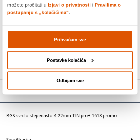
jednokratno i na rate
možete pročitati u
Izjavi o privatnosti
i
Pravilima o
Povrat robe moguć unutar 14 dana
postupanju s „kolačićima“
.
Prihvaćam sve
DODAJTE U KOŠARICU
Postavke kolačića
KUPITE ODMAH
Odbijam sve
Detalji proizvoda
BGS svrdlo stepenasto 4-22mm TIN pro+ 1618 promo
Specifikacije