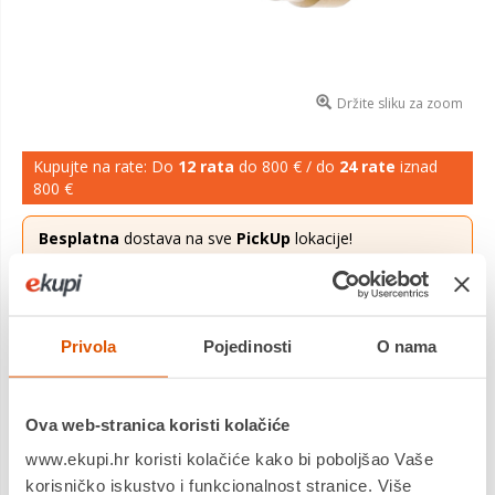
Držite sliku za zoom
Kupujte na rate: Do
12 rata
do 800 € / do
24 rate
iznad
800 €
Besplatna
dostava na sve
PickUp
lokacije!
Ponuda vrijedi za narudžbe zaprimljene do 31.08.2026.
Više saznaj
ovdje
.
9,16 €
Cijena
Privola
Pojedinosti
O nama
BGS svrdlo stepenasto 4-22mm TIN pro+ 1618 promo
Saznaj
više
Ova web-stranica koristi kolačiće
www.ekupi.hr koristi kolačiće kako bi poboljšao Vaše
Dostavljamo već od
17.08.2026
korisničko iskustvo i funkcionalnost stranice. Više
Platite gotovinom pri preuzimanju, Internet bankarstvom, karticama