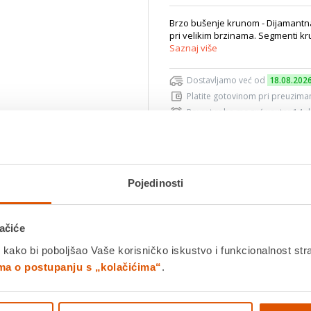
Brzo bušenje krunom - Dijamantn
pri velikim brzinama. Segmenti kr
Saznaj više
Dostavljamo već od
18.08.202
Platite gotovinom pri preuziman
Povrat robe moguć unutar 14 
Povucite preko slike za zoom
Pojedinosti
DODA
ačiće
K
 kako bi poboljšao Vaše korisničko iskustvo i funkcionalnost str
ima o postupanju s „kolačićima“
.
Detalji proizvoda
Specifikacije
Ocjene