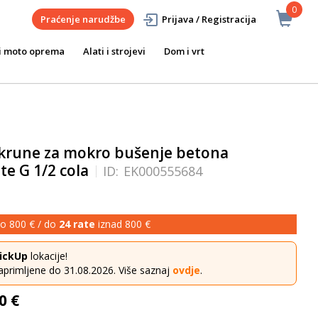
0
Praćenje narudžbe
Prijava / Registracija
i moto oprema
Alati i strojevi
Dom i vrt
krune za mokro bušenje betona
te G 1/2 cola
ID:
EK000555684
o 800 € / do
24 rate
iznad 800 €
ickUp
lokacije!
aprimljene do 31.08.2026. Više saznaj
ovdje
.
0 €