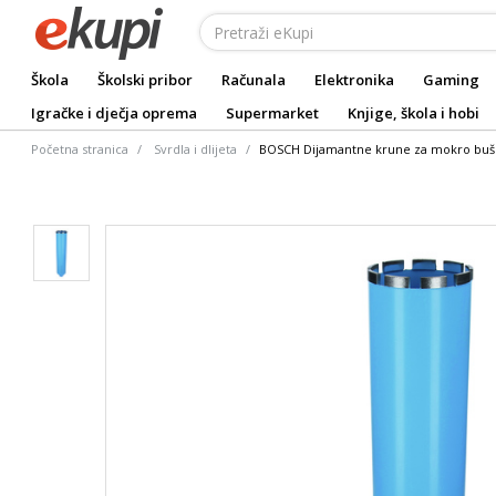
Škola
Školski pribor
Računala
Elektronika
Gaming
Igračke i dječja oprema
Supermarket
Knjige, škola i hobi
Početna stranica
Svrdla i dlijeta
BOSCH Dijamantne krune za mokro buše