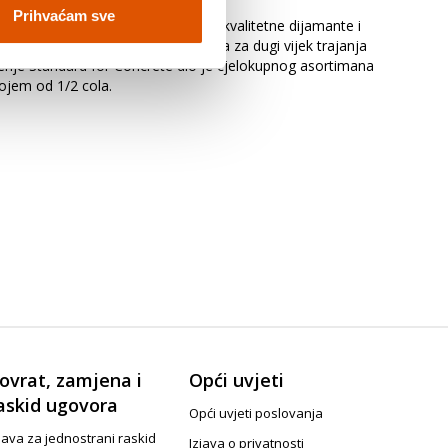
Prihvaćam sve
ti krune za bušenje imaju visokokvalitetne dijamante i
u reznog segmenta i čeličnog tijela za dugi vijek trajanja
enje Standard for Concrete dio je cjelokupnog asortimana
ojem od 1/2 cola.
ovrat, zamjena i
Opći uvjeti
askid ugovora
Opći uvjeti poslovanja
java za jednostrani raskid
Izjava o privatnosti