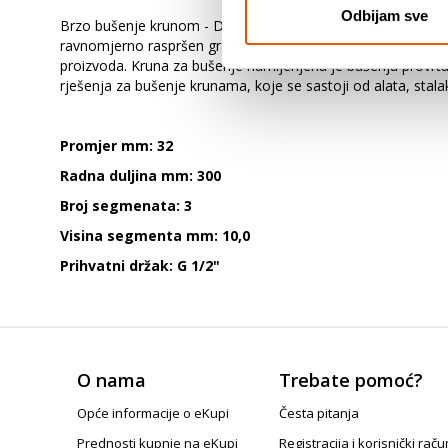
Odbijam sve
Brzo bušenje krunom - Dijamantna kruna za bušenje Standar
ravnomjerno raspršen granulat za brzi rad. Pored toga, visok
proizvoda. Kruna za bušenje namijenjena je bušenju provrt
rješenja za bušenje krunama, koje se sastoji od alata, sta
Promjer mm: 32
Radna duljina mm: 300
Broj segmenata: 3
Visina segmenta mm: 10,0
Prihvatni držak: G 1/2"
O nama
Trebate pomoć?
Opće informacije o eKupi
Česta pitanja
Prednosti kupnje na eKupi
Registracija i korisnički raču