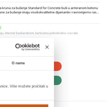
a kruna za bušenje Standard for Concrete buši u armiranom betonu
une za bušenje imaju visokokvalitetne dijamante i ravnomjerno ras...
6
ju, Internet bankarstvom, karticama jednokratno i na rate
dana
O nama
JTE U KOŠARICU
UPITE ODMAH
anice. Više možete pročitati u