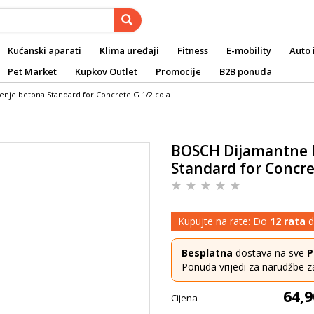
Kućanski aparati
Klima uređaji
Fitness
E-mobility
Auto 
Pet Market
Kupkov Outlet
Promocije
B2B ponuda
nje betona Standard for Concrete G 1/2 cola
BOSCH Dijamantne 
Standard for Concre
Kupujte na rate: Do
12 rata
d
Besplatna
dostava na sve
P
Ponuda vrijedi za narudžbe z
64,9
Cijena