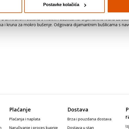
Postavke kolačića
d for Concrete buši u armiranom betonu pri velikim brzinama. Segmen
okvalitetno lasersko zavarivanje osigurava dodatnu izdržljivost izmeđ
a u armiranom betonu s mokrim bušilicama. Dijamantna kruna za buš
laka i kruna za mokro bušenje. Odgovara dijamantnim bušilicama s nav
Plaćanje
Dostava
P
r
Plaćanja i naplata
Brza i pouzdana dostava
Iz
n
Naručivanje i proces kupnje
Dostava u stan