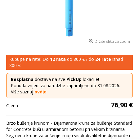
Držite sliku za zoom
Kupujte na rate: Do
12 rata
do 800 € / do
24 rate
iznad
800 €
Besplatna
dostava na sve
PickUp
lokacije!
Ponuda vrijedi za narudžbe zaprimljene do 31.08.2026.
Više saznaj
ovdje
.
76,90 €
Cijena
Brzo bušenje krunom - Dijamantna kruna za bušenje Standard
for Concrete buši u armiranom betonu pri velikim brzinama.
Segmenti krune za bušenje imaju visokokvalitetne dijamante i