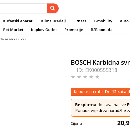
Kućanski aparati
Klima uređaji
Fitness
E-mobility
Auto 
Pet Market
Kupkov Outlet
Promocije
B2B ponuda
ta za šarke u drvu
BOSCH Karbidna svrd
ID:
EK000555318
Kupujte na rate: Do
12 rata
d
Besplatna
dostava na sve
P
Ponuda vrijedi za narudžbe z
20,9
Cijena