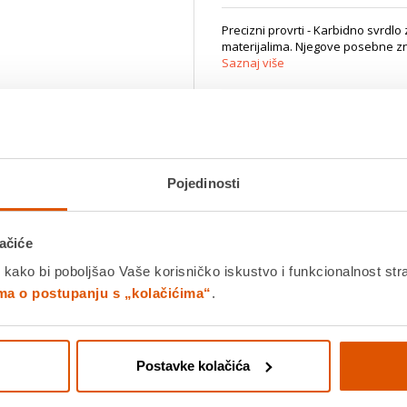
Precizni provrti - Karbidno svrdlo
materijalima. Njegove posebne zna
Saznaj više
Platite gotovinom pri preuziman
Povrat robe moguć unutar 14 
Pojedinosti
PROIZV
Povucite preko slike za zoom
K
ačiće
 kako bi poboljšao Vaše korisničko iskustvo i funkcionalnost str
Detalji proizvoda
Specifikacije
Ocjene
ima o postupanju s „kolačićima“
.
ke vrlo precizno buši u abrazivnim materijalima. Njegove posebne znač
Postavke kolačića
ntno brušenim rezačima od TC-a (volframov karbid), svrdlo postiže naj
lu buše slijepe provrte izuzetno točnih promjera bez kidanja materija