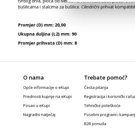
tvrdog drva, ploča od iverice i drvenih vlaknastih ploča. Ovo
bušilicama i stalcima za bušilice. Cilindrični prihvat kompati
Promjer (D) mm: 20,00
Ukupna duljina (L2) mm: 90
Promjer prihvata (D) mm: 8
O nama
Trebate pomoć?
Opće informacije o eKupi
Česta pitanja
Prednosti kupnje na eKupi
Registracija i korisnički raču
Posao u eKupi
Tehničke poteškoće
Nagradni natječaj
Posebni programi i kampan
B2B ponuda