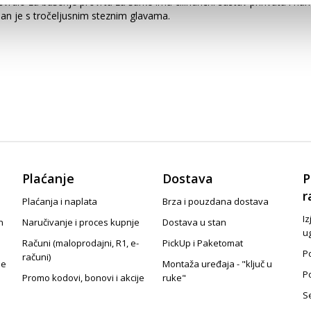
 svrdlo za bušenje provrta za šarke ima cilindrični sustav prihvata i n
bilan je s tročeljusnim steznim glavama.
Plaćanje
Dostava
P
r
Plaćanja i naplata
Brza i pouzdana dostava
Iz
n
Naručivanje i proces kupnje
Dostava u stan
u
Računi (maloprodajni, R1, e-
PickUp i Paketomat
Po
računi)
je
Montaža uređaja - "ključ u
P
Promo kodovi, bonovi i akcije
ruke"
S