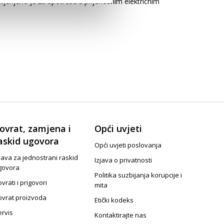
amijenjeno je za upotrebu s prijenosnim električnim
ovrat, zamjena i
Opći uvjeti
askid ugovora
Opći uvjeti poslovanja
java za jednostrani raskid
Izjava o privatnosti
govora
Politika suzbijanja korupcije i
vrati i prigovori
mita
ovrat proizvoda
Etički kodeks
ervis
Kontaktirajte nas