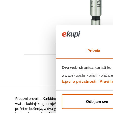
Privola
Ova web-stranica koristi kol
www.ekupi.hr koristi kolačiće
Izjavi o privatnosti
i
Pravil
Precizni provrti - Karbidno svrdlo za bušenje provrta za šar
Odbijam sve
vrata i kuhinjskog namještaja. Izrađeno od karbida s dijama
početke bušenja, a dva glavna i dva bočna rezača u materija