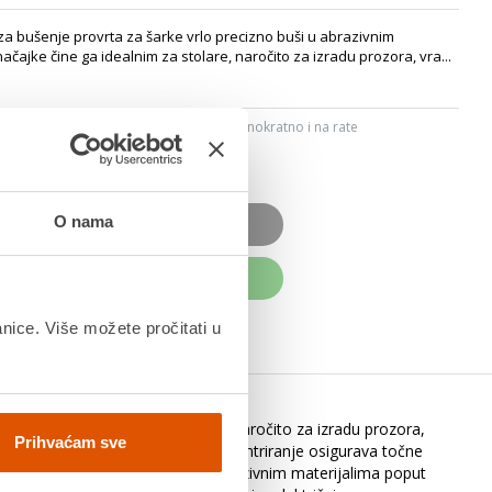
 za bušenje provrta za šarke vrlo precizno buši u abrazivnim
čajke čine ga idealnim za stolare, naročito za izradu prozora, vra...
ju, Internet bankarstvom, karticama jednokratno i na rate
dana
O nama
OD JE NEDOSTUPAN
UPITE ODMAH
anice. Više možete pročitati u
ajke čine ga idealnim za stolare, naročito za izradu prozora,
Prihvaćam sve
bolje rezultate. Nadalje, vrh za centriranje osigurava točne
la. Prikladno je za upotrebu u abrazivnim materijalima poput