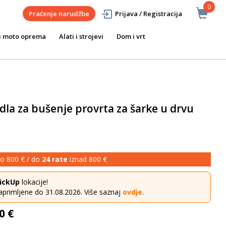
0
Praćenje narudžbe
Prijava / Registracija
i moto oprema
Alati i strojevi
Dom i vrt
la za bušenje provrta za šarke u drvu
o 800 € / do
24 rate
iznad 800 €
ickUp
lokacije!
aprimljene do 31.08.2026. Više saznaj
ovdje
.
0 €