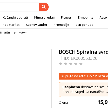
Kućanski aparati
Klima uređaji
Fitness
E-mobility
Auto 
Pet Market
Kupkov Outlet
Promocije
B2B ponuda
ilindričnim prihvatom
BOSCH Spiralna svrd
ID:
EK000553326
Kupujte na rate: Do
12 rata
d
Besplatna
dostava na sve
P
Ponuda vrijedi za narudžbe z
15,9
Cijena