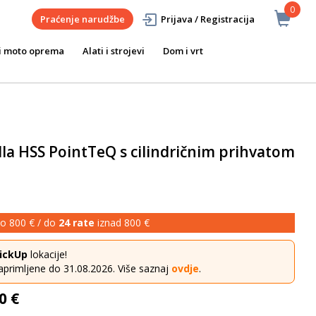
0
Praćenje narudžbe
Prijava / Registracija
i moto oprema
Alati i strojevi
Dom i vrt
la HSS PointTeQ s cilindričnim prihvatom
o 800 € / do
24 rate
iznad 800 €
ickUp
lokacije!
aprimljene do 31.08.2026. Više saznaj
ovdje
.
0 €