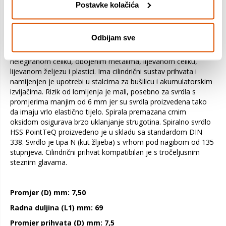
PointTeQ vrha svrdla. Brzi i laki počeci bušenja mogući su jer
Postavke kolačića
vrh za samostalno centriranje sprječava proklizavanje.
Povećanom se brzinom bušenja stvara manje topline te se
smanjuje trošenje. Vrh s konstrukcijom PointTeQ ostaje oštar
Odbijam sve
i osigurava kontinuiranu izdržljivost. Ovo je svrdlo prikladno za
bušenje zazora i otvora za centriranje u legiranom i
nelegiranom čeliku, obojenim metalima, lijevanom čeliku,
lijevanom željezu i plastici. Ima cilindrični sustav prihvata i
namijenjen je upotrebi u stalcima za bušilicu i akumulatorskim
izvijačima. Rizik od lomljenja je mali, posebno za svrdla s
promjerima manjim od 6 mm jer su svrdla proizvedena tako
da imaju vrlo elastično tijelo. Spirala premazana crnim
oksidom osigurava brzo uklanjanje strugotina. Spiralno svrdlo
HSS PointTeQ proizvedeno je u skladu sa standardom DIN
338. Svrdlo je tipa N (kut žljieba) s vrhom pod nagibom od 135
stupnjeva. Cilindrični prihvat kompatibilan je s tročeljusnim
steznim glavama.
Promjer (D) mm: 7,50
Radna duljina (L1) mm: 69
Promjer prihvata (D) mm: 7,5