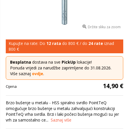
Držite sliku za zoom
Kupujte na rate: Do
12 rata
do 800 € / do
24 rate
iznad
800 €
Besplatna
dostava na sve
PickUp
lokacije!
Ponuda vrijedi za narudžbe zaprimljene do 31.08.2026.
Više saznaj
ovdje
.
14,90 €
Cijena
Brzo bušenje u metalu - HSS spiralno svrdlo PointTeQ
omogućuje brzo bušenje u metalu zahvaljujući konstrukciji
PointTeQ vrha svrdla. Brzi i laki počeci bušenja mogući su jer
vrh za samostalno ce...
Saznaj više