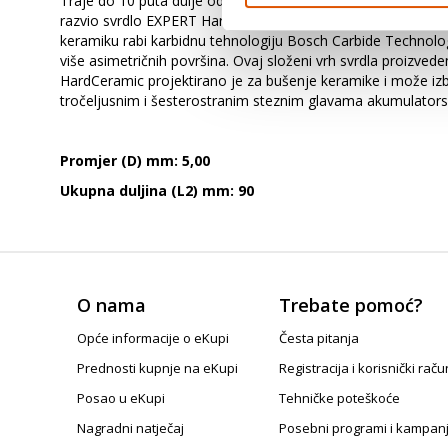
Traje do 10 puta dulje od svrdla Bosch CYL-9 Ceramic - Kako 
razvio svrdlo EXPERT HardCeramic koje je prikladno za suho 
keramiku rabi karbidnu tehnologiju Bosch Carbide Technolog
više asimetričnih površina. Ovaj složeni vrh svrdla proizve
HardCeramic projektirano je za bušenje keramike i može izbu
tročeljusnim i šesterostranim steznim glavama akumulatorski
Promjer (D) mm: 5,00
Ukupna duljina (L2) mm: 90
O nama
Trebate pomoć?
Opće informacije o eKupi
Česta pitanja
Prednosti kupnje na eKupi
Registracija i korisnički raču
Posao u eKupi
Tehničke poteškoće
Nagradni natječaj
Posebni programi i kampan