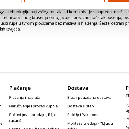
su zidne pločice postale sve veće i tvrđe, bušenje provrta u njima po
bušenje tvrde keramike i koje traje mnogo dulje od našeg standardnog
y – tehnologiju najtvrđeg metala – i kombinira je s naprednim višesl
den tehnikom finog brušenja omogućuje i precizan početak bušenja, be
šiti rupe u tvrdim pločicama bez maziva ili hlađenja. Šesterostrani 
h izvijača.
Plaćanje
Dostava
P
r
Plaćanja i naplata
Brza i pouzdana dostava
Iz
n
Naručivanje i proces kupnje
Dostava u stan
u
Računi (maloprodajni, R1, e-
PickUp i Paketomat
Po
računi)
je
Montaža uređaja - "ključ u
P