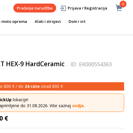
0
Praćenje narudžbe
Prijava / Registracija
i moto oprema
Alati i strojevi
Dom i vrt
RT HEX-9 HardCeramic
ID:
EK000554363
o 800 € / do
24 rate
iznad 800 €
ickUp
lokacije!
aprimljene do 31.08.2026. Više saznaj
ovdje
.
0 €