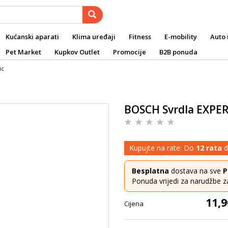
Kućanski aparati
Klima uređaji
Fitness
E-mobility
Auto 
Pet Market
Kupkov Outlet
Promocije
B2B ponuda
ic
BOSCH Svrdla EXPE
Kupujte na rate: Do
12 rata
d
Besplatna
dostava na sve
P
Ponuda vrijedi za narudžbe z
11,9
Cijena