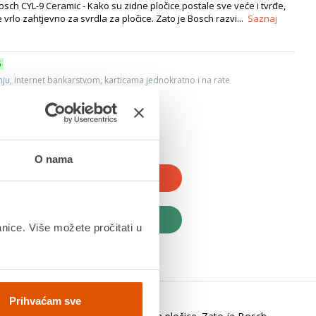
osch CYL-9 Ceramic - Kako su zidne pločice postale sve veće i tvrđe,
 vrlo zahtjevno za svrdla za pločice. Zato je Bosch razvi...
Saznaj
6
ju, Internet bankarstvom, karticama jednokratno i na rate
dana
O nama
JTE U KOŠARICU
UPITE ODMAH
anice. Više možete pročitati u
Prihvaćam sve