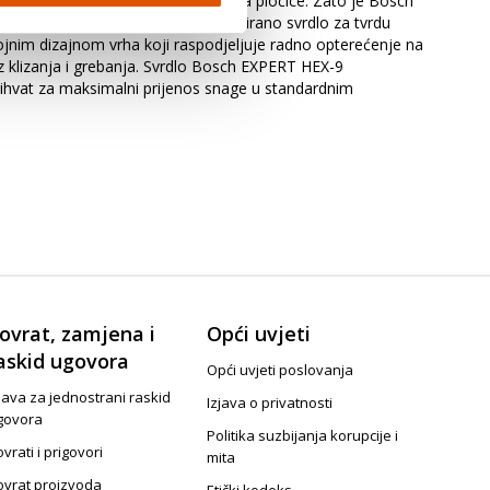
stalo je vrlo zahtjevno za svrdla za pločice. Zato je Bosch
 svrdla za pločice. Ovo specijalizirano svrdlo za tvrdu
ojnim dizajnom vrha koji raspodjeljuje radno opterećenje na
z klizanja i grebanja. Svrdlo Bosch EXPERT HEX-9
prihvat za maksimalni prijenos snage u standardnim
ovrat, zamjena i
Opći uvjeti
askid ugovora
Opći uvjeti poslovanja
java za jednostrani raskid
Izjava o privatnosti
govora
Politika suzbijanja korupcije i
vrati i prigovori
mita
ovrat proizvoda