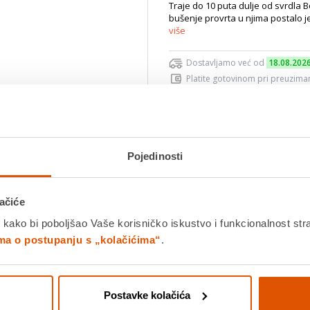
Traje do 10 puta dulje od svrdla B
bušenje provrta u njima postalo je
više
Dostavljamo već od
18.08.202
Platite gotovinom pri preuziman
Povrat robe moguć unutar 14 
Povucite preko slike za zoom
Pojedinosti
DODA
ačiće
K
 kako bi poboljšao Vaše korisničko iskustvo i funkcionalnost str
ima o postupanju s „kolačićima“
.
Detalji proizvoda
Specifikacije
Ocjene
Postavke kolačića