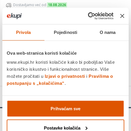
Dostavljamo već od
18.08.2026
Platite gotovinom pri preuzimanju, Internet bankarstvom, karticama
jednokratno i na rate
Povrat robe moguć unutar 14 dana
Privola
Pojedinosti
O nama
Ova web-stranica koristi kolačiće
DODAJTE U KOŠARICU
www.ekupi.hr koristi kolačiće kako bi poboljšao Vaše
korisničko iskustvo i funkcionalnost stranice. Više
KUPITE ODMAH
možete pročitati u
Izjavi o privatnosti
i
Pravilima o
postupanju s „kolačićima“
.
Detalji proizvoda
Prihvaćam sve
Traje do 3 puta dulje od svrdla Bosch SDS plus-3 - Bušenje
armiranog betona težak je posao koji uzima svoj danak na
Postavke kolačića