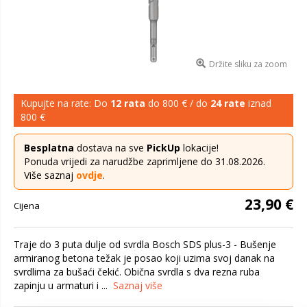
Držite sliku za zoom
Kupujte na rate: Do
12 rata
do 800 € / do
24 rate
iznad
800 €
Besplatna
dostava na sve
PickUp
lokacije!
Ponuda vrijedi za narudžbe zaprimljene do 31.08.2026.
Više saznaj
ovdje
.
23,90 €
Cijena
Traje do 3 puta dulje od svrdla Bosch SDS plus-3 - Bušenje
armiranog betona težak je posao koji uzima svoj danak na
svrdlima za bušaći čekić. Obična svrdla s dva rezna ruba
zapinju u armaturi i ...
Saznaj više