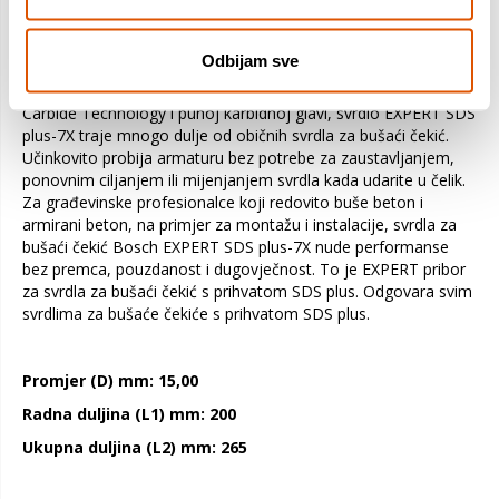
svrdlima za bušaći čekić. Obična svrdla s dva rezna ruba
zapinju u armaturi i na kraju pucaju. Puna karbidna glava na
svrdlu EXPERT SDS plus-7X naprednog dizajna s četiri rezna
Odbijam sve
ruba izrađena je od jednog komada najtvrđeg metala: neće se
zaglaviti i iznimno je čvrsta. Zahvaljujući tehnologiji Bosch
Carbide Technology i punoj karbidnoj glavi, svrdlo EXPERT SDS
plus-7X traje mnogo dulje od običnih svrdla za bušaći čekić.
Učinkovito probija armaturu bez potrebe za zaustavljanjem,
ponovnim ciljanjem ili mijenjanjem svrdla kada udarite u čelik.
Za građevinske profesionalce koji redovito buše beton i
armirani beton, na primjer za montažu i instalacije, svrdla za
bušaći čekić Bosch EXPERT SDS plus-7X nude performanse
bez premca, pouzdanost i dugovječnost. To je EXPERT pribor
za svrdla za bušaći čekić s prihvatom SDS plus. Odgovara svim
svrdlima za bušaće čekiće s prihvatom SDS plus.
Promjer (D) mm: 15,00
Radna duljina (L1) mm: 200
Ukupna duljina (L2) mm: 265