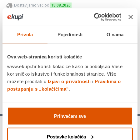
Dostavljamo već od
18.08.2026
Platite gotovinom pri preuzimanju, Internet bankarstvom, karticama
jednokratno i na rate
Povrat robe moguć unutar 14 dana
Privola
Pojedinosti
O nama
Ova web-stranica koristi kolačiće
DODAJTE U KOŠARICU
www.ekupi.hr koristi kolačiće kako bi poboljšao Vaše
korisničko iskustvo i funkcionalnost stranice. Više
KUPITE ODMAH
možete pročitati u
Izjavi o privatnosti
i
Pravilima o
postupanju s „kolačićima“
.
Detalji proizvoda
Prihvaćam sve
Traje do 3 puta dulje od svrdla Bosch SDS plus-3 - Bušenje
armiranog betona težak je posao koji uzima svoj danak na
Postavke kolačića