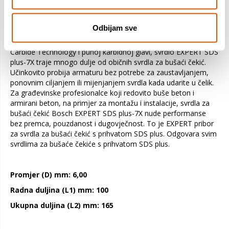
svrdlima za bušaći čekić. Obična svrdla s dva rezna ruba
zapinju u armaturi i na kraju pucaju. Puna karbidna glava na
svrdlu EXPERT SDS plus-7X naprednog dizajna s četiri rezna
Odbijam sve
ruba izrađena je od jednog komada najtvrđeg metala: neće se
zaglaviti i iznimno je čvrsta. Zahvaljujući tehnologiji Bosch
Carbide Technology i punoj karbidnoj glavi, svrdlo EXPERT SDS
plus-7X traje mnogo dulje od običnih svrdla za bušaći čekić.
Učinkovito probija armaturu bez potrebe za zaustavljanjem,
ponovnim ciljanjem ili mijenjanjem svrdla kada udarite u čelik.
Za građevinske profesionalce koji redovito buše beton i
armirani beton, na primjer za montažu i instalacije, svrdla za
bušaći čekić Bosch EXPERT SDS plus-7X nude performanse
bez premca, pouzdanost i dugovječnost. To je EXPERT pribor
za svrdla za bušaći čekić s prihvatom SDS plus. Odgovara svim
svrdlima za bušaće čekiće s prihvatom SDS plus.
Promjer (D) mm: 6,00
Radna duljina (L1) mm: 100
Ukupna duljina (L2) mm: 165