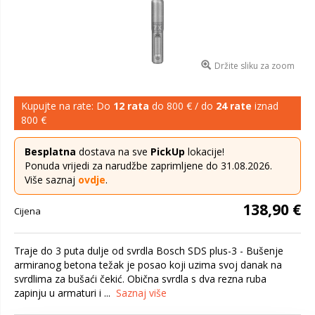
Držite sliku za zoom
Kupujte na rate: Do
12 rata
do 800 € / do
24 rate
iznad
800 €
Besplatna
dostava na sve
PickUp
lokacije!
Ponuda vrijedi za narudžbe zaprimljene do 31.08.2026.
Više saznaj
ovdje
.
138,90 €
Cijena
Traje do 3 puta dulje od svrdla Bosch SDS plus-3 - Bušenje
armiranog betona težak je posao koji uzima svoj danak na
svrdlima za bušaći čekić. Obična svrdla s dva rezna ruba
zapinju u armaturi i ...
Saznaj više