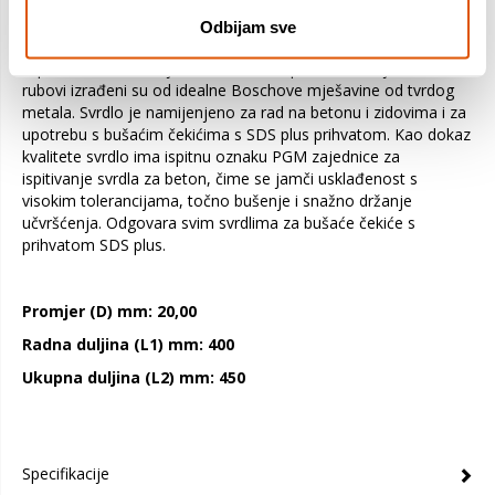
dizajn osigurava učinkovito odvođenje prašine za povećanu
izdržljivost. Izrađeno je od visokolegiranog čelika koji je
Odbijam sve
proizveden optimiziranom tehnologijom lemljenja i kaljenja za
otpornost na trošenje. Za dodatnu otpornost namjenski rezni
rubovi izrađeni su od idealne Boschove mješavine od tvrdog
metala. Svrdlo je namijenjeno za rad na betonu i zidovima i za
upotrebu s bušaćim čekićima s SDS plus prihvatom. Kao dokaz
kvalitete svrdlo ima ispitnu oznaku PGM zajednice za
ispitivanje svrdla za beton, čime se jamči usklađenost s
visokim tolerancijama, točno bušenje i snažno držanje
učvršćenja. Odgovara svim svrdlima za bušaće čekiće s
prihvatom SDS plus.
Promjer (D) mm: 20,00
Radna duljina (L1) mm: 400
Ukupna duljina (L2) mm: 450
Specifikacije