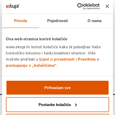
Dostavljamo već od
17.08.2026
Platite gotovinom pri preuzimanju, Internet bankarstvom, karticama
jednokratno i na rate
Povrat robe moguć unutar 14 dana
Privola
Pojedinosti
O nama
Ova web-stranica koristi kolačiće
DODAJTE U KOŠARICU
www.ekupi.hr koristi kolačiće kako bi poboljšao Vaše
korisničko iskustvo i funkcionalnost stranice. Više
možete pročitati u
Izjavi o privatnosti
i
Pravilima o
KUPITE ODMAH
postupanju s „kolačićima“
.
Detalji proizvoda
Prihvaćam sve
Postavke kolačića
Izdržljivost u betonu - SDS plus-3 svrdlo osigurava izdržljivost
pri bušenju betona. Za sprječavanje zagrijavanja 4-spiralni dura