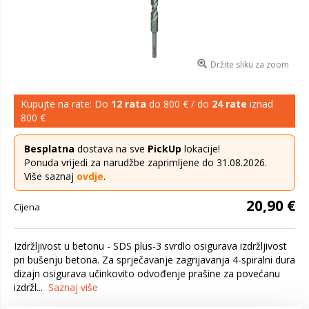
Držite sliku za zoom
Kupujte na rate: Do
12 rata
do 800 € / do
24 rate
iznad
800 €
Besplatna
dostava na sve
PickUp
lokacije!
Ponuda vrijedi za narudžbe zaprimljene do 31.08.2026.
Više saznaj
ovdje
.
20,90 €
Cijena
Izdržljivost u betonu - SDS plus-3 svrdlo osigurava izdržljivost
pri bušenju betona. Za sprječavanje zagrijavanja 4-spiralni dura
dizajn osigurava učinkovito odvođenje prašine za povećanu
izdržl...
Saznaj više