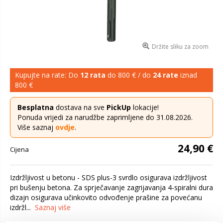
Držite sliku za zoom
Kupujte na rate: Do
12 rata
do 800 € / do
24 rate
iznad
800 €
Besplatna
dostava na sve
PickUp
lokacije!
Ponuda vrijedi za narudžbe zaprimljene do 31.08.2026.
Više saznaj
ovdje
.
24,90 €
Cijena
Izdržljivost u betonu - SDS plus-3 svrdlo osigurava izdržljivost
pri bušenju betona. Za sprječavanje zagrijavanja 4-spiralni dura
dizajn osigurava učinkovito odvođenje prašine za povećanu
izdržl...
Saznaj više