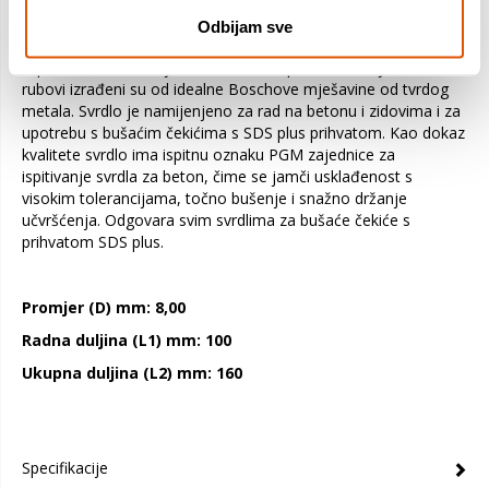
dizajn osigurava učinkovito odvođenje prašine za povećanu
izdržljivost. Izrađeno je od visokolegiranog čelika koji je
Odbijam sve
proizveden optimiziranom tehnologijom lemljenja i kaljenja za
otpornost na trošenje. Za dodatnu otpornost namjenski rezni
rubovi izrađeni su od idealne Boschove mješavine od tvrdog
metala. Svrdlo je namijenjeno za rad na betonu i zidovima i za
upotrebu s bušaćim čekićima s SDS plus prihvatom. Kao dokaz
kvalitete svrdlo ima ispitnu oznaku PGM zajednice za
ispitivanje svrdla za beton, čime se jamči usklađenost s
visokim tolerancijama, točno bušenje i snažno držanje
učvršćenja. Odgovara svim svrdlima za bušaće čekiće s
prihvatom SDS plus.
Promjer (D) mm: 8,00
Radna duljina (L1) mm: 100
Ukupna duljina (L2) mm: 160
Specifikacije