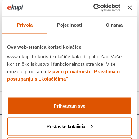
Dostavljamo već od
17.08.2026
Platite gotovinom pri preuzimanju, Internet bankarstvom, karticama
jednokratno i na rate
Povrat robe moguć unutar 14 dana
Privola
Pojedinosti
O nama
Ova web-stranica koristi kolačiće
DODAJTE U KOŠARICU
www.ekupi.hr koristi kolačiće kako bi poboljšao Vaše
korisničko iskustvo i funkcionalnost stranice. Više
možete pročitati u
Izjavi o privatnosti
i
Pravilima o
KUPITE ODMAH
postupanju s „kolačićima“
.
Detalji proizvoda
Prihvaćam sve
Postavke kolačića
Izdržljivost u betonu - SDS plus-3 svrdlo osigurava izdržljivost
pri bušenju betona. Za sprječavanje zagrijavanja 4-spiralni dura