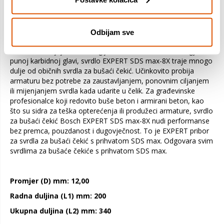
svrdlima za bušaći čekić. Čak se i svrdla s četiri rezna vrha brzo
troše, što rezultira zastojima zbog izmjene pribora i
dohvaćanja zaliha. Puna karbidna glava na svrdlu EXPERT SDS
max-8X naprednog dizajna s četiri rezna ruba izrađena je od
Odbijam sve
jednog komada najtvrđeg metala: neće se zaglaviti i iznimno je
čvrsta. Zahvaljujući tehnologiji Bosch Carbide Technology i
punoj karbidnoj glavi, svrdlo EXPERT SDS max-8X traje mnogo
dulje od običnih svrdla za bušaći čekić. Učinkovito probija
armaturu bez potrebe za zaustavljanjem, ponovnim ciljanjem
ili mijenjanjem svrdla kada udarite u čelik. Za građevinske
profesionalce koji redovito buše beton i armirani beton, kao
što su sidra za teška opterećenja ili produžeci armature, svrdlo
za bušaći čekić Bosch EXPERT SDS max-8X nudi performanse
bez premca, pouzdanost i dugovječnost. To je EXPERT pribor
za svrdla za bušaći čekić s prihvatom SDS max. Odgovara svim
svrdlima za bušaće čekiće s prihvatom SDS max.
Promjer (D) mm: 12,00
Radna duljina (L1) mm: 200
Ukupna duljina (L2) mm: 340