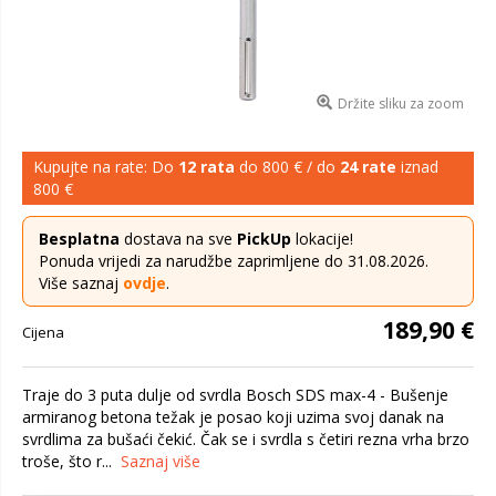
Držite sliku za zoom
Kupujte na rate: Do
12 rata
do 800 € / do
24 rate
iznad
800 €
Besplatna
dostava na sve
PickUp
lokacije!
Ponuda vrijedi za narudžbe zaprimljene do 31.08.2026.
Više saznaj
ovdje
.
189,90 €
Cijena
Traje do 3 puta dulje od svrdla Bosch SDS max-4 - Bušenje
armiranog betona težak je posao koji uzima svoj danak na
svrdlima za bušaći čekić. Čak se i svrdla s četiri rezna vrha brzo
troše, što r...
Saznaj više