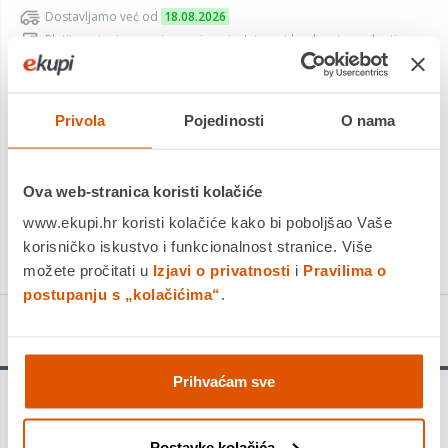
Dostavljamo već od
18.08.2026
Platite gotovinom pri preuzimanju, Internet bankarstvom, karticama
jednokratno i na rate
Povrat robe moguć unutar 14 dana
Privola
Pojedinosti
O nama
DODAJTE U KOŠARICU
Ova web-stranica koristi kolačiće
www.ekupi.hr koristi kolačiće kako bi poboljšao Vaše
KUPITE ODMAH
korisničko iskustvo i funkcionalnost stranice. Više
možete pročitati u
Izjavi o privatnosti
i
Pravilima o
postupanju s „kolačićima“
.
Detalji proizvoda
Prihvaćam sve
Traje do 3 puta dulje od svrdla Bosch SDS max-4 - Bušenje
armiranog betona težak je posao koji uzima svoj danak na
Postavke kolačića