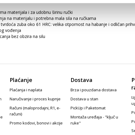
a materijala i za udobnu širinu ručki
ja na materijalu i potrebna mala sila na ručkama
 tvrdoća zuba oko 61 HRC: velika otpornost na habanje i odličan prihv
plog vođenja
anja bez obzira na silu
Plaćanje
Dostava
P
r
Plaćanja i naplata
Brza i pouzdana dostava
Iz
n
Naručivanje i proces kupnje
Dostava u stan
u
Računi (maloprodajni, R1, e-
PickUp i Paketomat
Po
računi)
je
Montaža uređaja - "ključ u
P
Promo kodovi, bonovi i akcije
ruke"
S