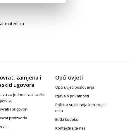
at materijala
ovrat, zamjena i
Opći uvjeti
askid ugovora
Opći uvjeti poslovanja
java za jednostrani raskid
Izjava o privatnosti
govora
Politika suzbijanja korupcije i
vrati i prigovori
mita
ovrat proizvoda
Etički kodeks
ervis
Kontaktirajte nas