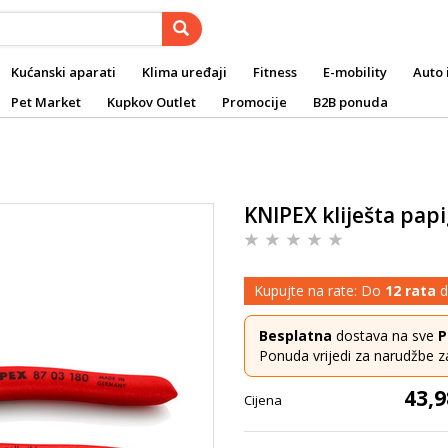
Kućanski aparati
Klima uređaji
Fitness
E-mobility
Auto 
Pet Market
Kupkov Outlet
Promocije
B2B ponuda
KNIPEX kliješta pa
Kupujte na rate: Do
12 rata
d
Besplatna
dostava na sve
P
Ponuda vrijedi za narudžbe z
43,9
Cijena