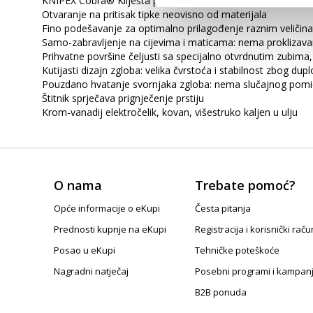
KNIPEX Cobra® Kliješta papige visoke tehnologije
Otvaranje na pritisak tipke neovisno od materijala
Fino podešavanje za optimalno prilagođenje raznim veličinam
Samo-zabravljenje na cijevima i maticama: nema proklizavan
Prihvatne površine čeljusti sa specijalno otvrdnutim zubima,
Kutijasti dizajn zgloba: velika čvrstoća i stabilnost zbog du
Pouzdano hvatanje svornjaka zgloba: nema slučajnog pomic
Štitnik sprječava prignječenje prstiju
Krom-vanadij elektročelik, kovan, višestruko kaljen u ulju
O nama
Trebate pomoć?
Opće informacije o eKupi
Česta pitanja
Prednosti kupnje na eKupi
Registracija i korisnički raču
Posao u eKupi
Tehničke poteškoće
Nagradni natječaj
Posebni programi i kampan
B2B ponuda