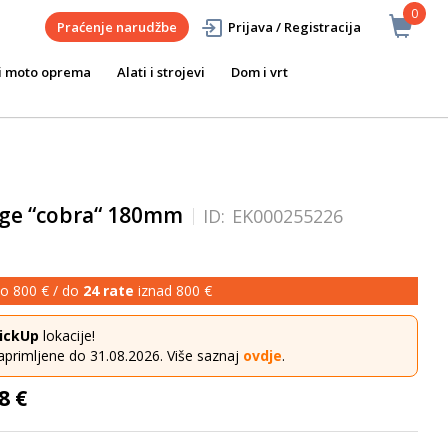
0
Praćenje narudžbe
Prijava / Registracija
i moto oprema
Alati i strojevi
Dom i vrt
pige “cobra“ 180mm
ID:
EK000255226
o 800 € / do
24 rate
iznad 800 €
ickUp
lokacije!
aprimljene do 31.08.2026. Više saznaj
ovdje
.
8 €