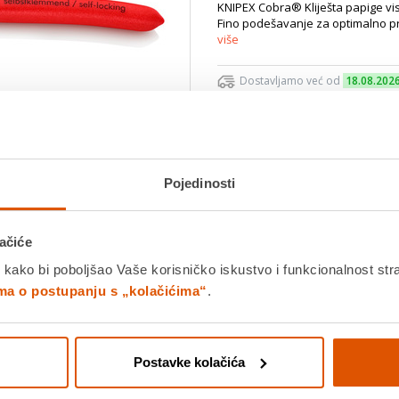
KNIPEX Cobra® Kliješta papige vis
Fino podešavanje za optimalno pri
više
Dostavljamo već od
18.08.202
Platite gotovinom pri preuziman
Povrat robe moguć unutar 14 
Povucite preko slike za zoom
Pojedinosti
DODA
ačiće
 kako bi poboljšao Vaše korisničko iskustvo i funkcionalnost str
K
ima o postupanju s „kolačićima“
.
Detalji proizvoda
Specifikacije
Ocjene
Postavke kolačića