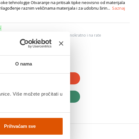
oke tehnologije Otvaranje na pritisak tipke neovisno od materijala
lagođenje raznim veličinama materijala i za udobnu širin...
Saznaj
6
ju, Internet bankarstvom, karticama jednokratno i na rate
dana
O nama
JTE U KOŠARICU
anice. Više možete pročitati u
UPITE ODMAH
Prihvaćam sve