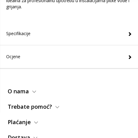
idealna za profesionalnu upotrebu u instalacijama pitke vode i
grijanja.
Specifikacije
Ocjene
O nama
Trebate pomoć?
Plaćanje
Dostava