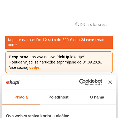
Držite sliku za zoom
Kupujte na rate: Do
12 rata
do 800 € / do
24 rate
iznad
800 €
Besplatna
dostava na sve
PickUp
lokacije!
Ponuda vrijedi za narudžbe zaprimljene do 31.08.2026.
Više saznaj
ovdje
.
176,90 €
Cijena
Alat dizajniran za optimalan prijenos sile u uskim prostorima.
Privola
Pojedinosti
O nama
Kut od 90° omogućava sigurno prianjanje na cijevi i olakšava
rad u teško dostupnim mjestima. Ova kliješta ...
Saznaj više
Ova web-stranica koristi kolačiće
Dostavljamo već od
14.08.2026