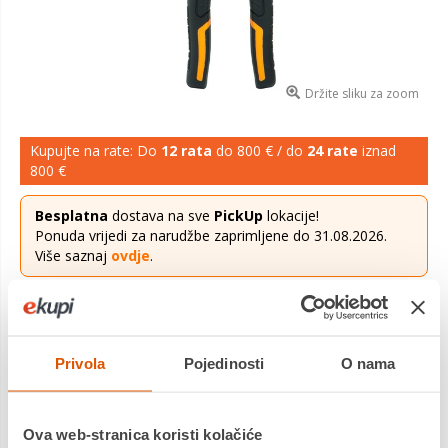
Držite sliku za zoom
Kupujte na rate: Do
12 rata
do 800 € / do
24 rate
iznad
800 €
Besplatna
dostava na sve
PickUp
lokacije!
Ponuda vrijedi za narudžbe zaprimljene do 31.08.2026.
Više saznaj
ovdje
.
39,16 €
Cijena
Indukcijsko kaljene oštrice iznimno su jake i izdržljive. Oblik
Privola
Pojedinosti
O nama
omogućuje 70% veću snagu rezanja. Jednostavan mehanizam
za zaključavanje. Ručke izrađene od dva materijala za
udobnost i kontrolu.
Saznaj više
Ova web-stranica koristi kolačiće