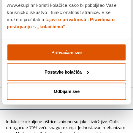
Dostavljamo već od
18.08.2026
www.ekupi.hr koristi kolačiće kako bi poboljšao Vaše
Platite gotovinom pri preuzimanju, Internet bankarstvom, karticama
korisničko iskustvo i funkcionalnost stranice. Više
jednokratno i na rate
možete pročitati u
Izjavi o privatnosti
i
Pravilima o
Povrat robe moguć unutar 14 dana
postupanju s „kolačićima“
.
Prihvaćam sve
DODAJTE U KOŠARICU
KUPITE ODMAH
Postavke kolačića
Odbijam sve
Detalji proizvoda
Indukcijsko kaljene oštrice iznimno su jake i izdržljive. Oblik
omogućuje 70% veću snagu rezanja. Jednostavan mehanizam