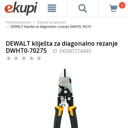
0
Početna stranica
Kliješta za sječenje
DEWALT kliješta za diagonalno rezanje DWHT0-70275
DEWALT kliješta za diagonalno rezanje
DWHT0-70275
ID
EK000724445