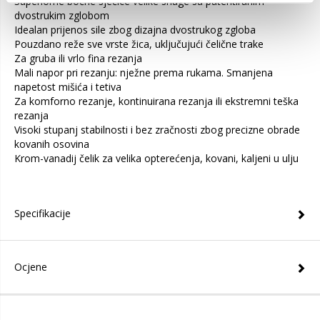
Superiorne bočne sječice velike snage sa patentiranim
dvostrukim zglobom
Idealan prijenos sile zbog dizajna dvostrukog zgloba
Pouzdano reže sve vrste žica, uključujući čelične trake
Za gruba ili vrlo fina rezanja
Mali napor pri rezanju: nježne prema rukama. Smanjena
napetost mišića i tetiva
Za komforno rezanje, kontinuirana rezanja ili ekstremni teška
rezanja
Visoki stupanj stabilnosti i bez zračnosti zbog precizne obrade
kovanih osovina
Krom-vanadij čelik za velika opterećenja, kovani, kaljeni u ulju
Specifikacije
Ocjene