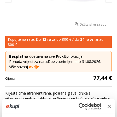
Držite sliku za zoom
Kupujte na rate: Do
12 rata
do 800 € / do
24 rate
iznad
800 €
Besplatna
dostava na sve
PickUp
lokacije!
Ponuda vrijedi za narudžbe zaprimljene do 31.08.2026.
Više saznaj
ovdje
.
77,44 €
Cijena
Kliješta crna atramentirana, polirane glave, drška s
višekomponentnim oblogama Superiorne bočne sječice velike
snage sa patentiranim dvostrukim zglobom Idealan prijenos
sile zbog dizajna dv...
Saznaj više