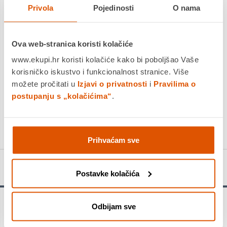
Privola
Pojedinosti
O nama
Dostavljamo već od
19.08.2026
Platite gotovinom pri preuzimanju, Internet bankarstvom, karticama
jednokratno i na rate
Povrat robe moguć unutar 14 dana
Ova web-stranica koristi kolačiće
www.ekupi.hr koristi kolačiće kako bi poboljšao Vaše
korisničko iskustvo i funkcionalnost stranice. Više
možete pročitati u
Izjavi o privatnosti
i
Pravilima o
DODAJTE U KOŠARICU
postupanju s „kolačićima“
.
KUPITE ODMAH
Prihvaćam sve
Detalji proizvoda
Postavke kolačića
Odbijam sve
Kliješta crna atramentirana, polirane glave, drška s
višekomponentnim oblogama